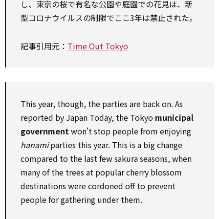
し、東京の桜で有名な公園や庭園での花見は、新
型コロナウイルスの制限でここ3年は禁止された。
記事引用元：
Time Out Tokyo
This year, though, the parties are back on. As
reported by Japan Today, the Tokyo
municipal
government
won't stop people from enjoying
hanami
parties this year. This is a big change
compared to the last few sakura seasons, when
many of the trees at popular cherry blossom
destinations were cordoned off to prevent
people for gathering under them.