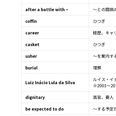
after a battle with ~
～との闘病
coffin
ひつぎ
career
経歴、キャ
casket
ひつぎ
usher
～を案内す
burial
埋葬
ルイス・イ
Luiz Inácio Lula da Silva
※2003～
dignitary
高官、要人
be expected to do
～する予定