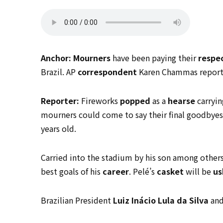
Anchor:
Mourners
have been paying their
respe
Brazil. AP
correspondent
Karen Chammas report
Reporter:
Fireworks
popped
as a
hearse
carryin
mourners could come to say their final goodbyes.
years old.
Carried into the stadium by his son among others
best goals of his
career
. Pelé’s
casket
will be
us
Brazilian President
Luiz Inácio Lula da Silva
and