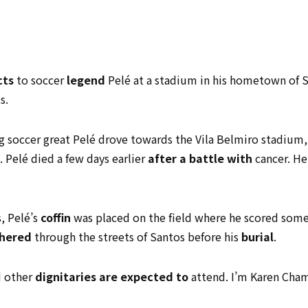
cts
to soccer
legend
Pelé at a stadium in his hometown of S
s.
g soccer great Pelé drove towards the Vila Belmiro stadium
 Pelé died a few days earlier
after a battle with
cancer. He
, Pelé’s
coffin
was placed on the field where he scored some
hered
through the streets of Santos before his
burial
.
 other
dignitaries
are expected to
attend. I’m Karen Cha