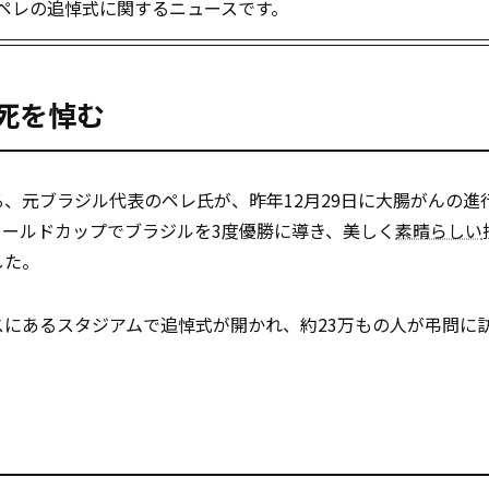
様ペレの追悼式に関するニュースです。
死を悼む
れる、元ブラジル代表のペレ氏が、昨年12月29日に大腸がんの進
ールドカップでブラジルを3度優勝に導き、美しく
素晴らしい
した。
スにあるスタジアムで追悼式が開かれ、約23万もの人が弔問に