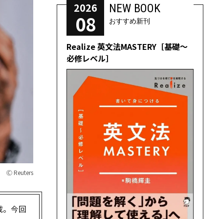
2026
NEW BOOK
08
おすすめ新刊
Realize 英文法MASTERY［基礎～
必修レベル］
Ⓒ Reuters
載。今回