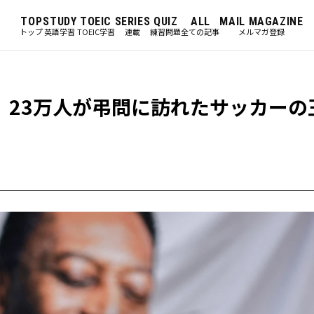
TOP
STUDY
TOEIC
SERIES
QUIZ
ALL
MAIL MAGAZINE
トップ
英語学習
TOEIC学習
連載
練習問題
全ての記事
メルマガ登録
1】23万人が弔問に訪れたサッカーの