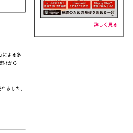
詳しく見る
行による多
技術から
訪れました。