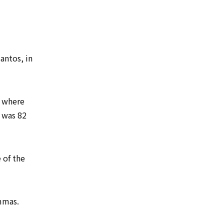
antos, in
, where
 was 82
 of the
mmas.