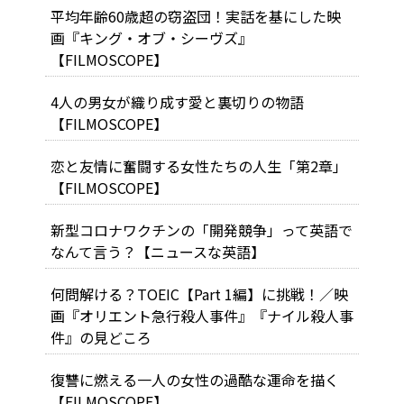
平均年齢60歳超の窃盗団！実話を基にした映
画『キング・オブ・シーヴズ』
【FILMOSCOPE】
4人の男女が織り成す愛と裏切りの物語
【FILMOSCOPE】
恋と友情に奮闘する女性たちの人生「第2章」
【FILMOSCOPE】
新型コロナワクチンの「開発競争」って英語で
なんて言う？【ニュースな英語】
何問解ける？TOEIC【Part 1編】に挑戦！／映
画『オリエント急行殺人事件』『ナイル殺人事
件』の見どころ
復讐に燃える一人の女性の過酷な運命を描く
【FILMOSCOPE】