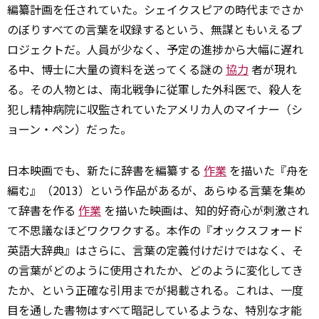
編纂計画を任されていた。シェイクスピアの時代までさか
のぼりすべての言葉を収録するという、無謀ともいえるプ
ロジェクトだ。人員が少なく、予定の進捗から大幅に遅れ
る中、博士に大量の資料を送ってくる謎の
協力
者が現れ
る。その人物とは、南北戦争に従軍した外科医で、殺人を
犯し精神病院に収監されていたアメリカ人のマイナー（シ
ョーン・ペン）だった。
日本映画でも、新たに辞書を編纂する
作業
を描いた『舟を
編む』（2013）という作品があるが、あらゆる言葉を集め
て辞書を作る
作業
を描いた映画は、知的好奇心が刺激され
て不思議なほどワクワクする。本作の『オックスフォード
英語大辞典』はさらに、言葉の定義付けだけではなく、そ
の言葉がどのように使用されたか、どのように変化してき
たか、という正確な引用までが掲載される。これは、一度
目を通した書物はすべて暗記しているような、特別な才能