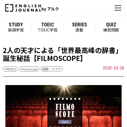
by アルク
STUDY
TOEIC
SERIES
QUIZ
英語学習
TOEIC学習
連載
練習問題
2人の天才による「世界最高峰の辞書」
誕生秘話【FILMOSCOPE】
2020-10-26
TRENDS
Filmoscope
映画・ドラマ