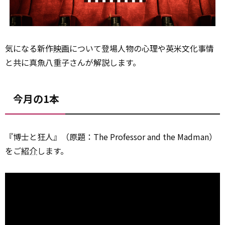
気になる新作
映画
について登場人物の心理や英米文化事情
と共に真魚八重子さんが解説します。
今月の1本
『博士と狂人』（原題：The Professor and the Madman）
をご
紹介
します。