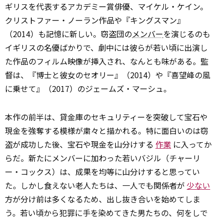
ギリスを代表するアカデミー賞俳優、マイケル・ケイン。
クリストファー・ノーラン作品や『キングスマン』
（2014）も記憶に新しい。窃盗団の
メンバー
を演じるのも
イギリスの名優ばかりで、劇中には彼らが若い頃に出演し
た作品のフィルム映像が挿入され、なんとも味がある。監
督は、『博士と彼女のセオリー』（2014）や『喜望峰の風
に乗せて』（2017）のジェームズ・マーシュ。
本作の前半は、貸金庫のセキュリティーを突破して宝石や
現金を強奪する模様が粛々と描かれる。特に面白いのは窃
盗が成功した後、宝石や現金を山分けする
作業
に入ってか
らだ。新たにメンバーに加わった若いバジル（チャーリ
ー・コックス）は、成果を均等に山分けすると思ってい
た。しかし食えない老人たちは、一人でも関係者が
少ない
方が分け前は多くなるため、出し抜き合いを始めてしま
う。若い頃から犯罪に手を染めてきた男たちの、何をしで