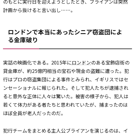
のもとに実行日を迎えようとしたとき、ブライアンは突然
計画から抜けると言い出し……。
ロンドンで本当にあったシニア窃盗団によ
る金庫破り
実話の映画化である。2015年に
ロンドン
のある宝飾店街の
貸金庫が、約25億円相当の宝石や現金の盗難に遭った。犯
行はプロの窃盗集団による事件とみられ、イギリスではセ
ンセーショナルに報じられた。そして犯人たちが逮捕され
ると意外な正体に人々は驚いた。被害の様子から、犯人は
若くて体力がある者たちと思われていたが、捕まったのは
ほぼ全員が老人だったのだ。
犯行チームをまとめる主人公ブライアンを演じるのは、イ