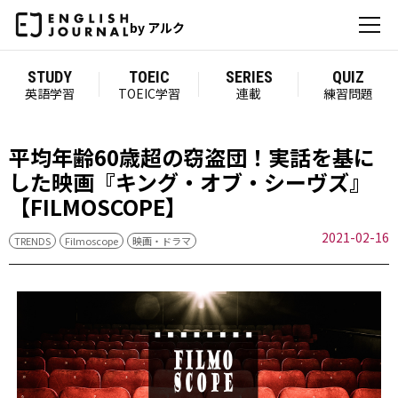
by アルク
STUDY
TOEIC
SERIES
QUIZ
英語学習
TOEIC学習
連載
練習問題
平均年齢60歳超の窃盗団！実話を基に
した映画『キング・オブ・シーヴズ』
【FILMOSCOPE】
2021-02-16
TRENDS
Filmoscope
映画・ドラマ