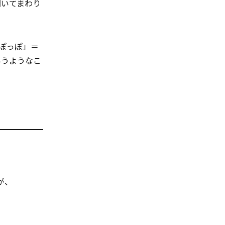
聞いてまわり
ぽっぽ」＝
というようなこ
が、