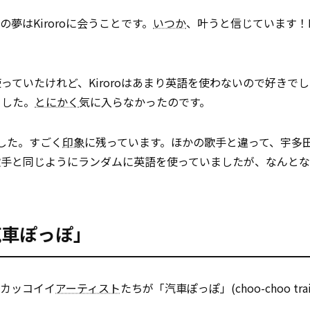
の夢はKiroroに会うことです。
いつか
、叶うと信じています！Ki
ていたけれど、Kiroroはあまり英語を使わないので好きで
ました。
とにかく
気に入らなかったのです。
ました。すごく
印象
に残っています。ほかの歌手と違って、宇多
歌手と同じようにランダムに英語を使っていましたが、なんと
「汽車ぽっぽ」
バリカッコイイ
アーティスト
たちが「汽車ぽっぽ」(choo-choo tr