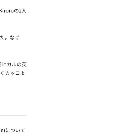
roroの2人
した。なぜ
田ヒカルの英
なくカッコよ
ain)について