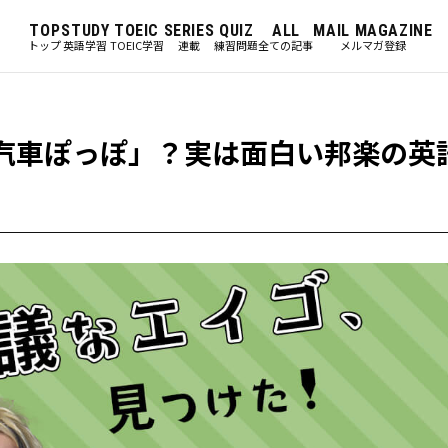
TOP
STUDY
TOEIC
SERIES
QUIZ
ALL
MAIL MAGAZINE
トップ
英語学習
TOEIC学習
連載
練習問題
全ての記事
メルマガ登録
N」は「汽車ぽっぽ」？実は面白い邦楽の英