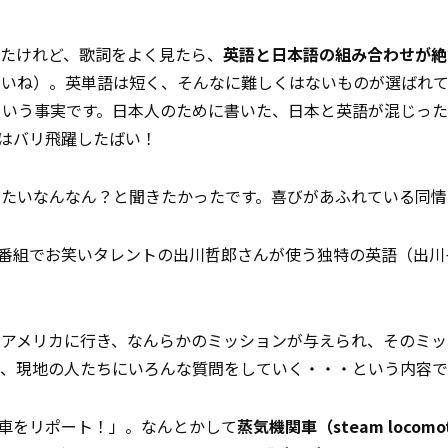
いたけれど、歌詞をよく見たら、
英語と日本語の組み合わせが絶
さいね）。英単語は短く、そんなに難しくはないものが選ばれて
という事実です。日本人のために書いた、日本と英語が混じった
Eはバリ飛躍したばい！
っていったいなんなん？と聞きたかったです。喜びがあふれている同
番組でお笑いタレントの出川哲郎さんが使う独特の英語（出川
がアメリカに行き、なんらかのミッションが与えられ、そのミッ
て、現地の人たちにいろんな質問をしていく・・・という内容
関車をリポート！」。なんとかして
蒸気機関車（steam locomo