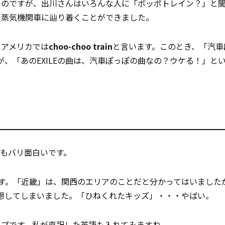
いのですが、出川さんはいろんな人に「ポッポトレイン？」と
な蒸気機関車に辿り着くことができました。
、アメリカでは
choo-choo train
と言います。このとき、「汽車
出川さんが、「あのEXILEの曲は、汽車ぽっぽの曲なの？ウケる！」
もバリ面白いです。
dsです。「近畿」は、関西のエリアのことだと分かってはいました
を連想してしまいました。「ひねくれたキッズ」・・・やばい。
ップです。私が直
訳
した英語も入れてみますね。