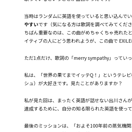
当時はランダムに英語を使っていると思い込んで
やすい
です（気になる方は歌詞を調べてみてくだ
ちばん重要なのは、この曲がめちゃくちゃ売れた
イティブの人にどう思われようが、この曲で EXIL
ただ1点だけ、歌詞の「merry sympathy」
私は、「世界の果てまでイッテQ！」というテレビ
シュ）が大
好き
です。見たことがありますか？
私が見た回は、まったく英語が話せない出川さん
達成
するために、自分の知る限られた英語を使っ
最後のミッションは、「およそ100年前の蒸気機