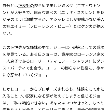
自分とは
正反対の
控えめで美しい姉メグ（エマ・ワトソ
ン）が大好きで、病弱な妹ベス（エリザ・スカレン）を我
が子のように溺愛するが、オシャレにしか興味がない美人
の妹エイミー（フローレンス・ピュー）とはケンカが絶え
ない。
この
個性
豊かな姉妹の中で、ジョーは小説家としての成功
を夢見ている。ある日ジョーは、資産家のローレンス家の
一人息子であるローリー（ティモシー・シャラメ）にダン
ス・パーティで出会う。ローリーの飾らない性格に、徐々
に心惹かれていくジョー。
しかしローリーからプロポーズされるも、結婚をして家に
入ることで小説家になる夢が消えてしまうと信じるジョー
は、「私は結婚できない。あなたはいつかきっと、もっと
素敵な人と出会う」とローリーに告げる。自分の選択であ