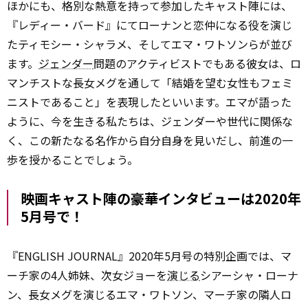
ほかにも、格別な熱意を持って参加したキャスト陣には、
『レディー・バード』にてローナンと恋仲になる役を演じ
たティモシー・シャラメ、そしてエマ・ワトソンらが並び
ます。
ジェンダー
問題のアクティビストでもある彼女は、ロ
マンチストな長女メグを通して「結婚を望む女性もフェミ
ニストであること」を表現したといいます。エマが語った
ように、今を生きる私たちは、ジェンダーや世代に関係な
く、この新たなる名作から自分自身を見いだし、前進の一
歩を授かることでしょう。
映画キャスト陣の豪華インタビューは2020年
5月号で！
『ENGLISH JOURNAL』2020年5月号の特別企画では、マ
ーチ家の4人姉妹、次女ジョーを
演じる
シアーシャ・ローナ
ン、長女メグを演じるエマ・ワトソン、マーチ家の隣人ロ