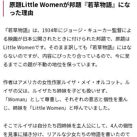
原題Little Womenが邦題『若草物語』にな
った理由
『若草物語』は、1934年にジョージ・キューカー監督によ
る
映画
が日本公開されたときに付けられた邦題で、原題は
Little Womenです。そのまま訳しても『若草物語』にはな
らないのですが、内容にぴったり合っているので、今に至
るまでこの題が不動の地位を保っています。
作者はアメリカの女性
作家
ルイザ・メイ・オルコット。ル
イザの父は、ルイザたち姉妹を子ども扱いせず、
「Woman」として尊重し、それぞれの意志と個性を重ん
じ、姉妹を「Little Women」と呼んでいました。
そこでルイザは自分たち四姉妹を主人公にして、4人の個性
を
見事に
描き分け、リアルな少女たちの物語を書いたので