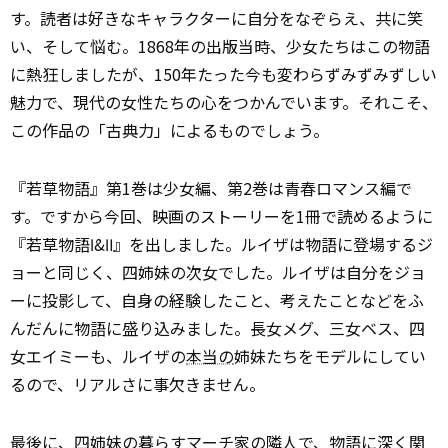
す。読者は好きなキャラクターに自分をなぞらえ、共に笑
い、そして悩む。1868年の出版当時、少女たちはこの物語
に熱狂しましたが、150年たった今も変わらずみずみずしい
魅力で、現代の女性たちの心をつかんでいます。それこそ、
この作品の「古典力」によるものでしょう。
『若草物語』第1巻は少女編、第2巻は青春ロマンス編で
す。ですから今回、映画のストーリーを1冊で読めるように
『若草物語Ⅰ&Ⅱ』を出しました。ルイザは物語に登場するジ
ョーと同じく、四姉妹の次女でした。ルイザは自分をジョ
ーに投影して、自身の経験したこと、考えたことなどをふ
んだんに物語に盛り込みました。長女メグ、三女ベス、四
女エイミーも、ルイザの
本当の
姉妹たちをモデルにしてい
るので、リアルさに事欠きません。
最後に、四姉妹の暮らすマーチ家の隣人で、物語に深く関