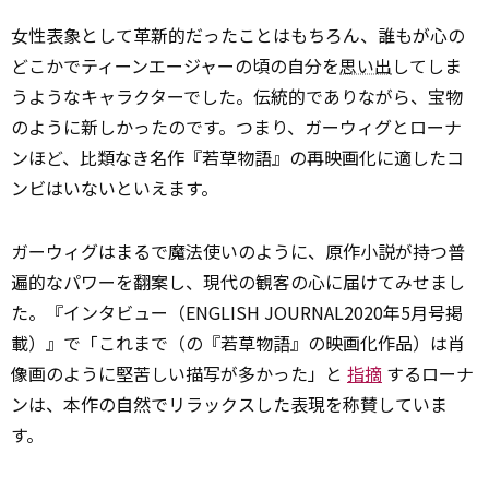
女性表象として革新的だったことはもちろん、誰もが心の
どこかでティーンエージャーの頃の自分を
思い出
してしま
うようなキャラクターでした。伝統的でありながら、宝物
のように新しかったのです。つまり、ガーウィグとローナ
ンほど、比類なき名作『若草物語』の再映画化に適したコ
ンビはいないといえます。
ガーウィグはまるで魔法使いのように、原作小説が持つ普
遍的なパワーを翻案し、現代の観客の心に届けてみせまし
た。『インタビュー（ENGLISH JOURNAL2020年5月号掲
載）』で「これまで（の『若草物語』の映画化作品）は肖
像画のように堅苦しい描写が多かった」と
指摘
するローナ
ンは、本作の自然でリラックスした表現を称賛していま
す。