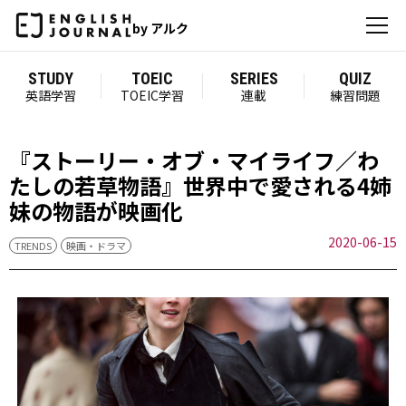
by アルク
STUDY
TOEIC
SERIES
QUIZ
英語学習
TOEIC学習
連載
練習問題
『ストーリー・オブ・マイライフ／わ
たしの若草物語』世界中で愛される4姉
妹の物語が映画化
2020-06-15
TRENDS
映画・ドラマ