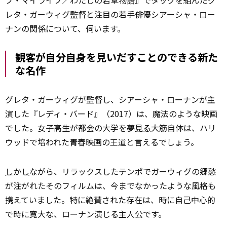
ブ・マイライフ／わたしの若草物語』でタッグを組んだグ
レタ・ガーウィグ監督と注目の若手俳優シアーシャ・ロー
ナンの関係について、伺います。
観客が自分自身を見いだすことのできる新た
な名作
グレタ・ガーウィグが監督し、シアーシャ・ローナンが主
演した『レディ・バード』（2017）は、魔法のような映画
でした。女子高生が都会の大学を夢
見る
大筋自体は、ハリ
ウッドで培われた青春映画の王道と言えるでしょう。
しかし
ながら、リラックスしたテンポでガーウィグの郷愁
が注がれたそのフィルムは、今までなかったような風格も
携えていました。特に絶賛された存在は、時に自己中心的
で時に寛大な、ローナン演じる主人公です。