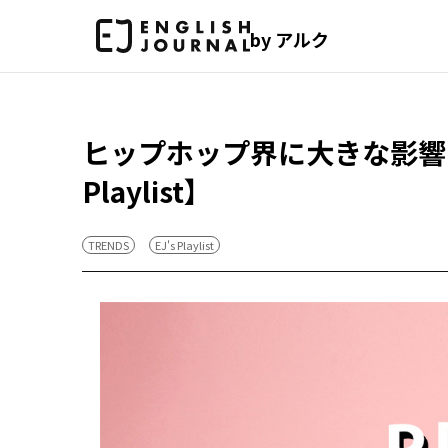
by アルク
ヒップホップ界に大きな影響を
Playlist】
TRENDS
EJ's Playlist