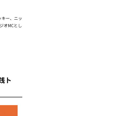
ッキー、ニッ
ラジオMCとし
践ト