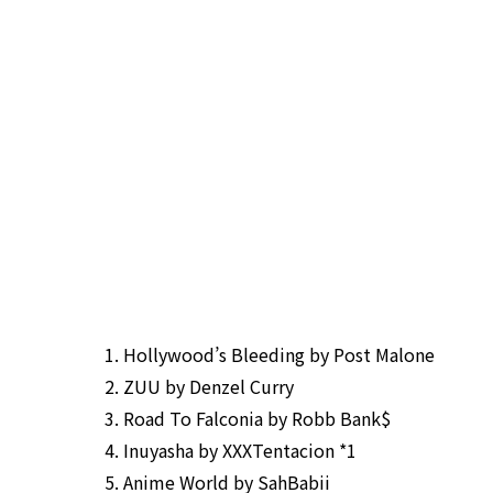
Hollywood’s Bleeding
by
Post
Malone
ZUU
by
Denzel Curry
Road
To
Falconia
by
Robb Bank$
Inuyasha
by
XXXTentacion
*1
Anime World
by
SahBabii