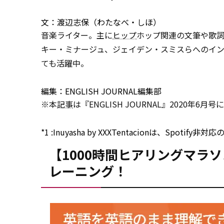
文：渡辺志保（わたなべ・しほ）
音楽ライター。主に
ヒップ
ホップ関連の文筆や歌詞
キー・ミナージュ、ジェイデン・スミスらへのインタビュ
ても活躍中。
編集：ENGLISH JOURNAL編集部
※本
記事
は『ENGLISH JOURNAL』2020
*1
:
Inuyasha
by
XXXTentacionは、Spotify非対
【1000時間ヒアリングマラ
レーニング！