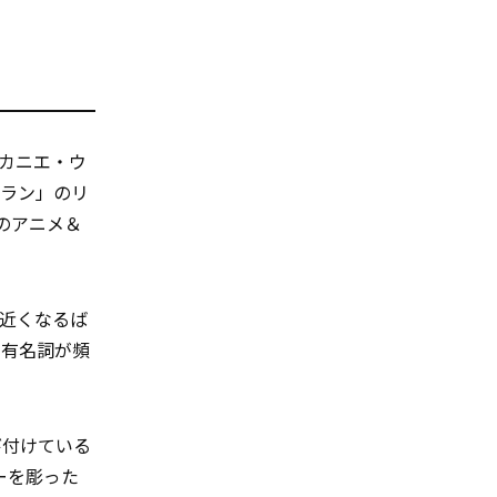
カニエ・ウ
クラン」のリ
のアニメ＆
近くなるば
固有名詞が頻
び付けている
ーを彫った