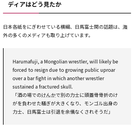
ディアはどう見たか
日本各紙をにぎわせている横綱、日馬富士関の話題は、
海
外の多くのメディアも取り上げています。
Harumafuji, a Mongolian wrestler, will
likely
be
forced
to
resign
due to
growing public uproar
over
a bar fight
in which
another
wrestler
sustained a fractured skull.
「酒の場での
けんか
で別の力士に頭蓋骨骨折のけ
がを負わせた騒ぎが大きくなり、モンゴル出身の
力士、日馬富士は引退を余儀なくされそうだ」