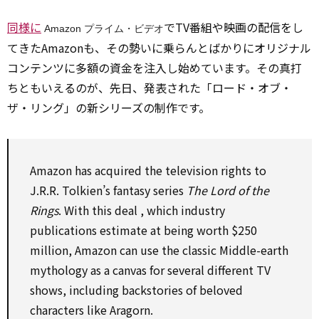
同様に
でTV番組や映画の配信をし
Amazon プライム・ビデオ
てきたAmazonも、その勢いに乗らんとばかりにオリジナル
コンテンツに多額の資金を注入し始めています。その真打
ちともいえるのが、先日、発表された「ロード・オブ・
ザ・リング」の新シリーズの制作です。
Amazon has acquired the television rights
to
J.R.R. Tolkien’s
fantasy
series
The Lord of the
Rings
.
With
this
deal
,
which
industry
publications
estimate
at being worth $250
million, Amazon can
use
the classic Middle-earth
mythology
as
a
canvas
for
several
different
TV
shows, including backstories of beloved
characters like Aragorn.