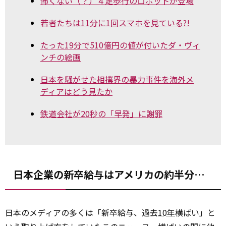
怖くない（？）４足歩行のロボットが登場
若者たちは11分に1回スマホを見ている?!
たった19分で510億円の値が付いたダ・ヴィ
ンチの絵画
日本を騒がせた相撲界の暴力事件を海外メ
ディアはどう見たか
鉄道会社が20秒の「早発」に謝罪
日本企業の新卒給与はアメリカの約半分…
日本のメディアの多くは「新卒給与、過去
10年
横ばい」と