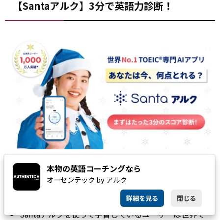
【Santaアルク】3分で英語力診断！
本物の英語コーチングなら
AIが弱点・伸びしろ・TOEICスコアを予測
オーセンテック by アルク
詳細を見る
閉じる
Santaアルクを使って学習しているユーザーは世界で