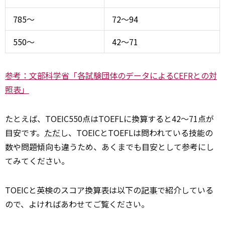
785〜
72〜94
550〜
42〜71
参考：文部科学省「各試験団体のデータによるCEFRとの対
照表」
たとえば、TOEIC550点はTOEFLに換算すると42〜71点が
目安です。
ただ
し、TOEICとTOEFLは問われている技能の
数や問題傾向も違うため、あくまでも目安として参考にし
てみてください。
TOEICと英検のスコア換算表は以下の
記事
で紹介している
ので、よければあわせてご覧ください。