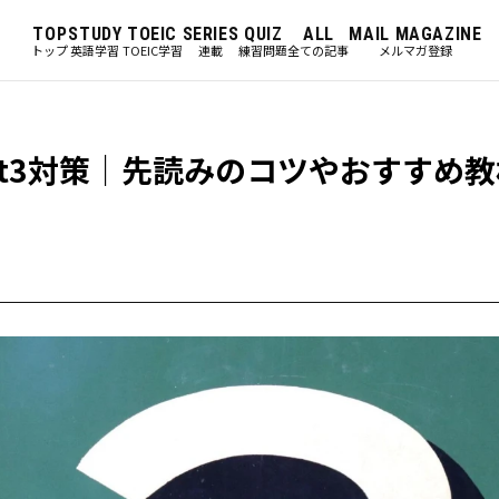
TOP
STUDY
TOEIC
SERIES
QUIZ
ALL
MAIL MAGAZINE
トップ
英語学習
TOEIC学習
連載
練習問題
全ての記事
メルマガ登録
art3対策｜先読みのコツやおすすめ