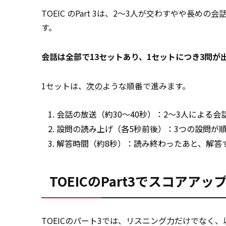
TOEIC のPart 3は、2〜3人が交わすやや長めの
会
す。
会話は全部で13セットあり、1セットにつき3問が
1セットは、
次の
ような順番で進みます。
会話の放送（約30〜40秒）：2〜3人による会
設問の読み上げ（各5秒前後）：3つの設問が
解答時間（約8秒）：読み終わったあと、解答
TOEICのPart3でスコアア
TOEICのパート3では、リスニング力だけでなく