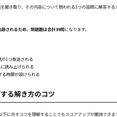
話
を聞き取り、その内容について問われる3つの設問に解答する
出題されるため、問題数は合計39問
になります。
話が1つ放送される
順に読み上げられる
する時間が設けられる
ップする解き方のコツ
、以下に示すコツを理解することでもスコアアップが
期待
できま