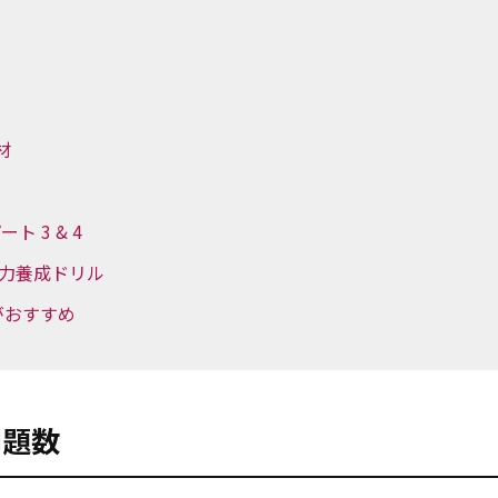
材
ート 3 & 4
急 実力養成ドリル
クがおすすめ
問題数