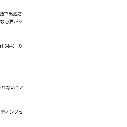
英語で出題さ
臨む必要があ
 3&4）の
きれないこと
ーディングセ