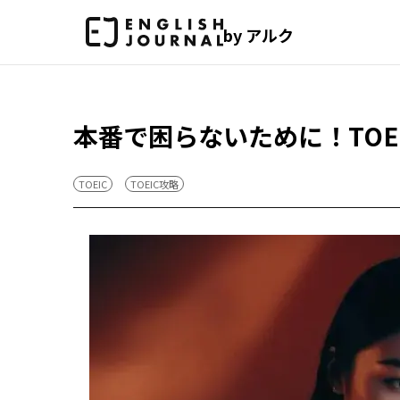
by アルク
本番で困らないために！TO
TOEIC
TOEIC攻略