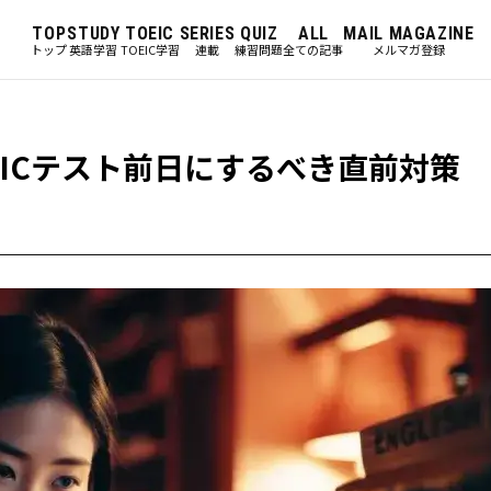
TOP
STUDY
TOEIC
SERIES
QUIZ
ALL
MAIL MAGAZINE
トップ
英語学習
TOEIC学習
連載
練習問題
全ての記事
メルマガ登録
EICテスト前日にするべき直前対策