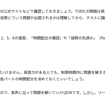
ICの公式サイトなどで
確認
しておきましょう。TOEICの問題は
最低限どういう問題が出題されるかは理解してから、テストに
 2、5、6の復習、「時間
配分
の確認」や「設問の先読み」（Part
ればいけません。英語力がある人でも、制限時間内に問題を解き
に各パートの時間配分を決めておくといいでしょう。
ので、音声に沿って問題を解いていけばOKです。
しかし
、リ