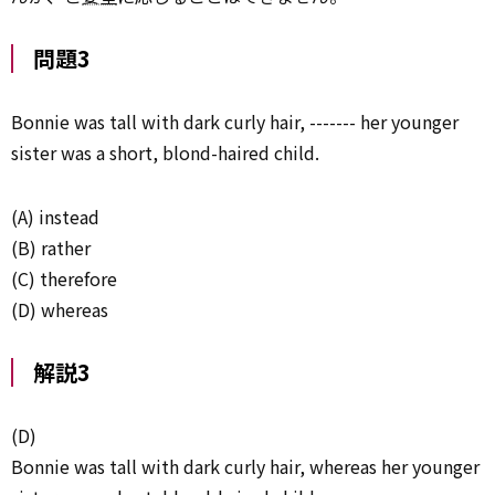
問題3
Bonnie was tall with dark curly hair, ------- her younger
sister was a short, blond-haired child.
(A) instead
(B) rather
(C) therefore
(D) whereas
解説3
(D)
Bonnie was tall with dark curly hair, whereas her younger