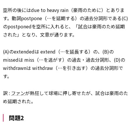
空所の後にはdue to heavy rain（豪雨のために）とありま
す。動詞postpone（…を延期する）の過去分詞形である(C)
のpostponedを空所に入れると、「
試合
は豪雨のため延期
された」となり、文意が通ります。
(A)のextendedは extend（…を
延長
する）の、(B)の
missedは miss（…を逃がす）の過去・過去分詞形、(D)の
withdrawnは withdraw（…を引き出す）の過去分詞形で
す。
訳 :
ファン
が熱狂して球場に押し寄せたが、試合は豪雨のた
め延期された。
問題2