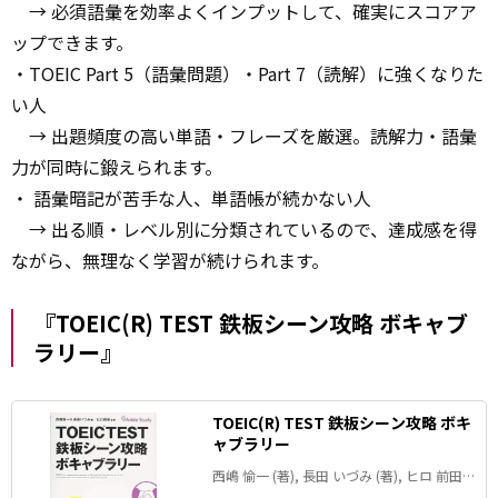
→ 必須語彙を効率よくインプットして、確実にスコアア
ップできます。
・TOEIC Part 5（語彙問題）・Part 7（読解）に強くなりた
い人
→ 出題頻度の高い単語・フレーズを厳選。読解力・語彙
力が同時に鍛えられます。
・ 語彙暗記が苦手な人、単語帳が続かない人
→ 出る順・レベル別に分類されているので、達成感を得
ながら、無理なく学習が続けられます。
『TOEIC(R) TEST 鉄板シーン攻略 ボキャブ
ラリー』
TOEIC(R) TEST 鉄板シーン攻略 ボキ
ャブラリー
西嶋 愉一 (著), 長田 いづみ (著), ヒロ 前田
(監修)