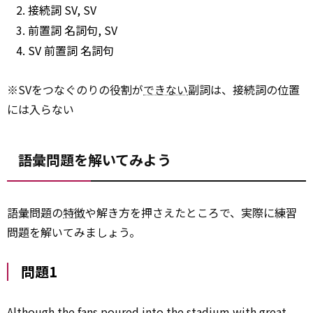
接続詞 SV, SV
前置詞 名詞句, SV
SV 前置詞 名詞句
※SVをつなぐのりの役割が
できない
副詞は、接続詞の位置
には入らない
語彙問題を解いてみよう
語彙問題の
特徴
や解き方を押さえたところで、実際に練習
問題を解いてみましょう。
問題1
Although the fans poured into the
stadium
with great