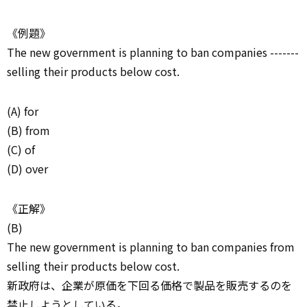
《例題》
The new government is planning to ban companies -------
selling their products below cost.
(A) for
(B) from
(C) of
(D) over
《正解》
(B)
The new government is planning to ban companies from
selling their products below cost.
新政府は、企業が原価を下回る価格で製品を販売するのを
禁止しようとしている。