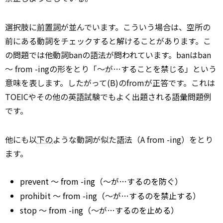
選択肢に
前置詞
が並んでいます。こういう場合は、空所の
前にある動詞をチェックすると解けることがあります。こ
の問題では他動詞banの語法が問われています。banはban
～ from -ingの形をとり「～が…することを禁じる」という
意味を表します。したがって(B)のfromが正答です。これは
TOEICやその他の英語試験でもよく出題される語彙問題例
です。
他にも以
下の
ような動詞が似た語法（A from -ing）をとり
ます。
prevent ～ from -ing（～が…するのを防ぐ）
prohibit ～ from -ing（～が…するのを禁止する）
stop ～ from -ing（～が…するのを止める）