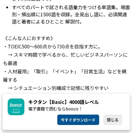
すべてのパートで試される語彙力をつける単語集。場面
別・頻出順に1500語を収録。全見出し語に、必須関連
語と著者によるひとこと 解説付。
《こんな人におすすめ》
・TOEIC500〜600点から730点を目指す方に。
→ スキマ時間で学べるから、忙しいビジネスパーソンに
も最適
・人材雇用」「取引」「イベント」「日常生活」などを網
羅する
→ シチュエーション別構成で記憶に残りやすい
・全1500語収録の単語集には、関連語＆著者のひとこと解
キクタン【Basic】4000語レベル
説つき！
電子書籍で読むならbooco！
→ 1500語すべてに“語彙の広がり”と“理解のヒント”をプ
今すぐダウンロード
閉じる
ラス。