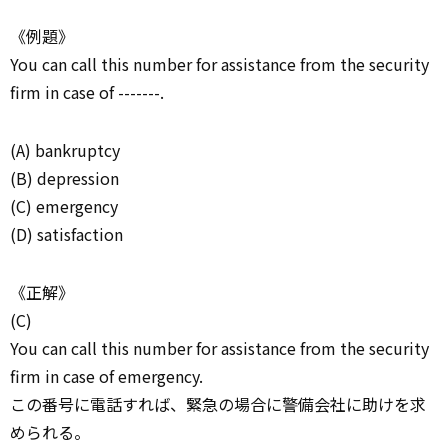
《例題》
You can call this number for assistance from the security
firm in case of -------.
(A) bankruptcy
(B) depression
(C) emergency
(D) satisfaction
《正解》
(C)
You can call this number for assistance from the security
firm in case of emergency.
この番号に電話すれば、緊急の場合に警備会社に助けを求
められる。