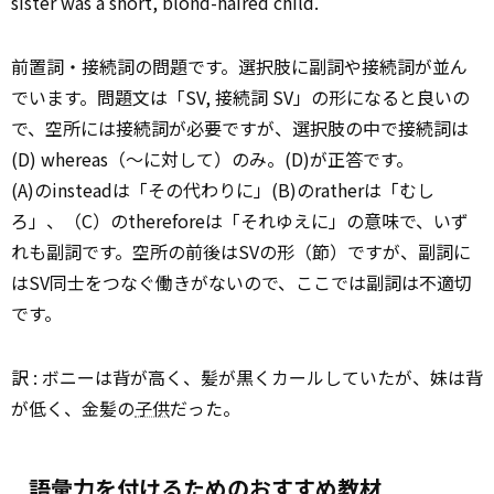
sister was a short, blond-haired child.
前置詞・接続詞の問題です。選択肢に副詞や接続詞が並ん
でいます。問題文は「SV, 接続詞 SV」の形になると良いの
で、空所には接続詞が必要ですが、選択肢の中で接続詞は
(D) whereas（～に対して）のみ。(D)が正答です。
(A)のinsteadは「その代わりに」(B)のratherは「むし
ろ」、（C）のthereforeは「それゆえに」の意味で、いず
れも副詞です。空所の前後はSVの形（節）ですが、副詞に
はSV同士をつなぐ働きがないので、ここでは副詞は不適切
です。
訳 : ボニーは背が高く、髪が黒くカールしていたが、妹は背
が低く、金髪の
子供
だった。
語彙力を付けるためのおすすめ教材