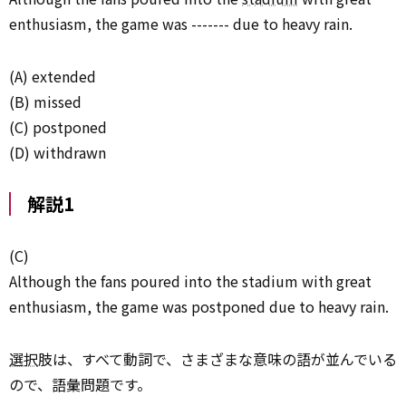
enthusiasm, the game was ------- due to heavy rain.
(A) extended
(B) missed
(C) postponed
(D) withdrawn
解説1
(C)
Although the fans poured into the stadium with great
enthusiasm, the game was postponed due to heavy rain.
選択
肢は、すべて動詞で、さまざまな意味の語が並んでいる
ので、語彙問題です。