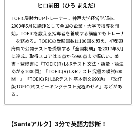
ヒロ前田（ひろ まえだ）
TOEIC受験力UPトレーナー。神戸大学経営学部卒。
2003年5月に講師として全国の企業・大学で指導を開
始。TOEICを
教える
指導者を養成する講座でもトレーナ
ーを務める。TOEICの受験回数は100回を超え、47都道
府県で公開テストを受験する「全国制覇」を2017年5月
に達成。取得スコアは15点から990点まで幅広い。著
書・監修書に『TOEIC(R) L&Rテスト 文法・語彙・語法
あがる1000問』『TOEIC(R) L&Rテスト 究極の模試600
問＋』『TOEIC(R) L&Rテスト 基本例文990選』『改訂
版TOEIC(R)スピーキングテスト究極のゼミ』などがあ
る。
【Santaアルク】3分で英語力診断！