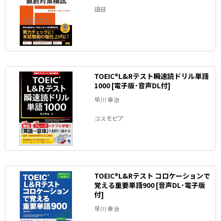
語研
TOEIC®L&Rテスト瞬速読ドリル単語
1000 [電子版･音声DL付]
早川 幸治
コスモピア
TOEIC®L&Rテスト コロケーションで
覚える重要単語900 [音声DL･電子版
付]
早川 幸治