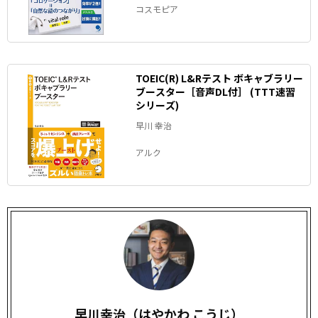
コスモピア
TOEIC(R) L&Rテスト ボキャブラリー
ブースター［音声DL付］ (TTT速習
シリーズ)
早川 幸治
アルク
早川幸治（はやかわ こうじ）