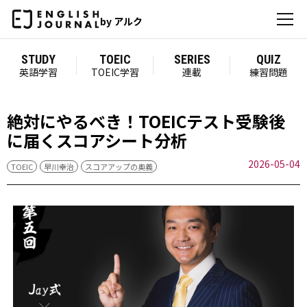
by アルク
STUDY
TOEIC
SERIES
QUIZ
英語学習
TOEIC学習
連載
練習問題
絶対にやるべき！TOEICテスト受験後
に届くスコアシート分析
2026-05-04
TOEIC
早川幸治
スコアアップの奥義