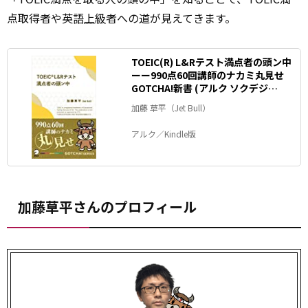
点取得者や英語
上級
者への道が見えてきます。
TOEIC(R) L&Rテスト満点者の頭ン中
ーー990点60回講師のナカミ丸見せ
GOTCHA!新書 (アルク ソクデジ
BOOKS)
加藤 草平（Jet Bull）
アルク／Kindle版
加藤草平さんのプロフィール