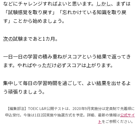
などにチャレンジすればよいと思います。
しかし
、まずは
「試験感覚を取り戻す」「忘れかけている知識を取り戻
す」ことから始めましょう。
次の
試験まであと1カ月。
一日一日の学習の積み重ねがスコアという結果で返ってき
ます。やればやっ
ただ
け必ずスコアは上がります。
集中して毎日の学習時間を過ごして、よい
結果
を出せるよ
う頑張りましょう。
【編集部注】TOEIC L&R公開テストは、2020年9月実施分は定員制で先着順に
申込受付。今後は1日2回実施や抽選方式を予定。詳細、最新の情報は
公式サイ
ト
をご参照ください。