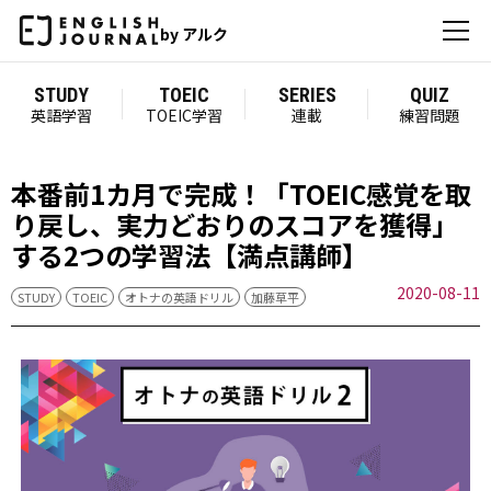
by アルク
STUDY
TOEIC
SERIES
QUIZ
英語学習
TOEIC学習
連載
練習問題
本番前1カ月で完成！「TOEIC感覚を取
り戻し、実力どおりのスコアを獲得」
する2つの学習法【満点講師】
2020-08-11
STUDY
TOEIC
オトナの英語ドリル
加藤草平