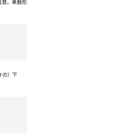
注意。単数形
きの）下