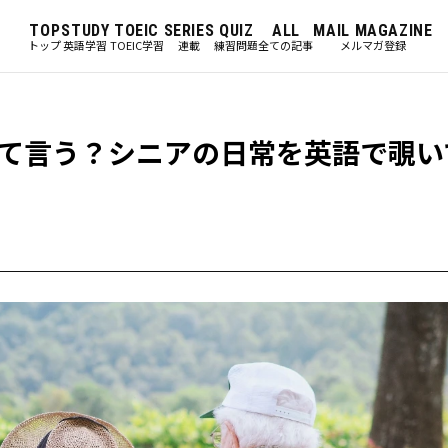
TOP
STUDY
TOEIC
SERIES
QUIZ
ALL
MAIL MAGAZINE
トップ
英語学習
TOEIC学習
連載
練習問題
全ての記事
メルマガ登録
て言う？シニアの日常を英語で覗い