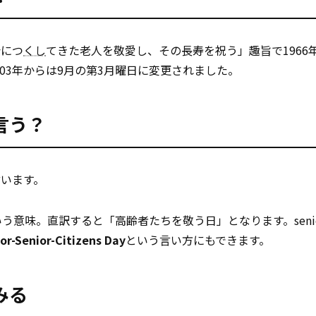
会につ
くし
てきた老人を敬愛し、その長寿を祝う」趣旨で1966
003年からは9月の第3月曜日に変更されました。
言う？
言います。
いう意味。直訳すると「高齢者たちを敬う日」となります。seni
or-Senior-Citizens Day
という言い方にもできます。
みる