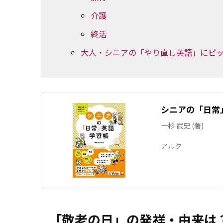
介護
終活
大人・シニアの「やり直し英語」にピ
シニアの「日常
一杉 武史 (著)
アルク
「敬老の日」の発祥・由来は