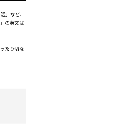
終活」など、
音」の英文ば
なったり切な