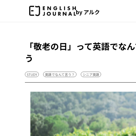
by アルク
「敬老の日」って英語でなん
う
STUDY
英語でなんて言う？
シニア英語