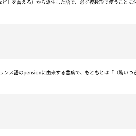
（［金など］を蓄える）から派生した語で、必ず複数形で使うことに
フランス語のpensionに由来する言葉で、もともとは「（賄いつ