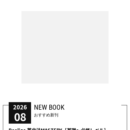
2026
NEW BOOK
08
おすすめ新刊
Realize 英文法MASTERY［基礎～必修レベル］