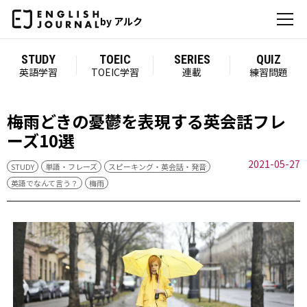
by アルク
STUDY
TOEIC
SERIES
QUIZ
英語学習
TOEIC学習
連載
練習問題
梅雨どきの憂鬱を表現する英会話フレ
ーズ10選
2021-05-27
STUDY
単語・フレーズ
スピーキング・英会話・発音
英語でなんて言う？
梅雨