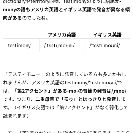
dictionaryやterritory同様、testimonyのように
語尾が-
monyの語もアメリカ英語とイギリス英語で発音が異なる傾
向がある
のでしたね。
アメリカ英語
イギリス英語
testimony
/ˈtɛstɪˌmoʊni/
/ˈtɛstɪˌmoʊni/
「テスティモニー」のように発音している方も多いかもし
れませんが、アメリカ英語のtestimony/ˈtɛstɪˌmoʊni/で
は、
「第2アクセント」がある-mo-の音節の発音は/ˌmoʊ/
です。つまり、
二重母音で「モゥ」とはっきりと発音
しま
す。（イギリス英語では「第2アクセント」がなく弱化して
読まれます）
一方、「第1アクセント」は語頭の/ˈtɛs/にあります。こちら