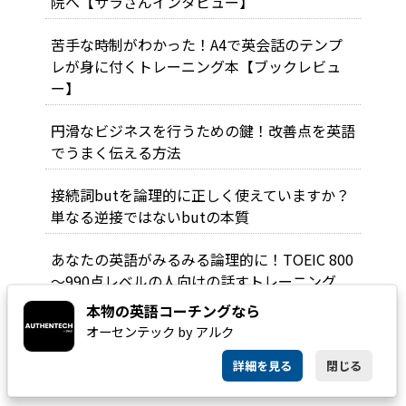
院へ【サラさんインタビュー】
苦手な時制がわかった！A4で英会話のテンプ
レが身に付くトレーニング本【ブックレビュ
ー】
円滑なビジネスを行うための鍵！改善点を英語
でうまく伝える方法
接続詞butを論理的に正しく使えていますか？
単なる逆接ではないbutの本質
あなたの英語がみるみる論理的に！TOEIC 800
～990点レベルの人向けの話すトレーニング
本物の英語コーチングなら
英語の文がどんどん出て来る！TOEIC 500～
オーセンテック by アルク
800点レベルの人向けの話すトレーニング
詳細を見る
閉じる