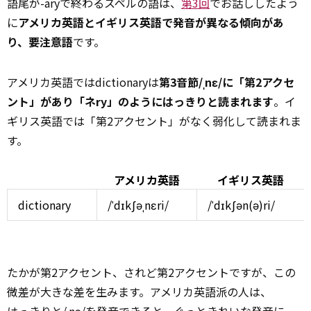
語尾が-aryで終わるスペルの語は、
第3回
でお話ししたよう
に
アメリカ英語とイギリス英語で発音が異なる傾向があ
り、要注意語
です。
アメリカ英語ではdictionaryは
第3音節/ˌnɛ/に「第2アクセ
ント」があり「ネry」のようにはっきりと読まれます
。イ
ギリス英語では「第2アクセント」がなく弱化して読まれま
す。
アメリカ英語
イギリス英語
dictionary
/ˈdɪkʃəˌnɛri/
/ˈdɪkʃən(ə)ri/
たかが第2アクセント、されど第2アクセントですが、この
微差が大きな差を生みます。アメリカ英語派の人は、