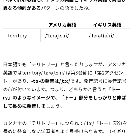
異なる傾向がある
パターンの語でしたね。
アメリカ英語
イギリス英語
territory
/ˈtɛrəˌtɔːri/
/ˈtɛrət(ə)ri/
日本語でも「テリトリー」と言ったりしますが、アメリカ
英語ではterritory/ˈtɛrəˌtɔːri/ は第3音節に「第2アクセン
ト」があり、
-to-の発音は/ˌtɔː/
です。発音記号に長音記号
の/ː/が付いています。つまり、どちらかと言うと
「トー
ry」のようなイメージで、「トー」部分をしっかりと伸ば
して長めに発音
しましょう。
カタカナの「テリトリー」につられて/ˌtɔː/「トー」部分を
長めに発音しない
学習
者もよく見受けられます。（イギリ