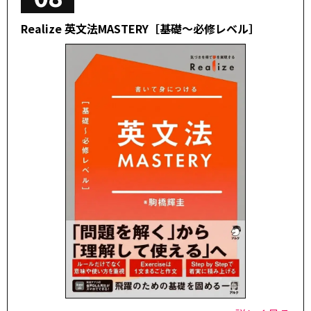
Realize 英文法MASTERY［基礎～必修レベル］