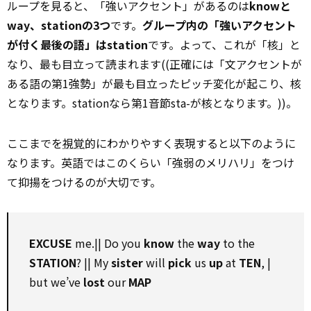
ループを見ると、「強いアクセント」があるのは
knowと
way、stationの3つ
です。
グループ内の「強いアクセント
が付く最後の語」はstation
です。よって、これが「核」と
なり、最も目立って読まれます((正確には「文アクセントが
ある語の第1強勢」が最も目立ったピッチ変化が起こり、核
となります。stationなら第1音節sta-が核となります。))。
ここまでを
視覚
的にわかりやすく表現すると以下のように
なります。英語ではこのくらい「強弱のメリハリ」をつけ
て抑揚をつけるのが大切です。
EXCUS
E
me.|| Do you
know
the
way
to the
STATION
? || My
sister
will
pick
us
up
at
TEN
, |
but we’ve
lost
our
MAP