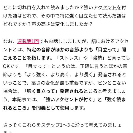
どこに切れ目を入れて読みましたか？強いアク
セント
を付
けた語はどれで、その中で特に強く目立たせて読んだ語は
どれですか？声の高さは変化しましたか？
なお、
連載第1回
でもお話ししましたが、語におけるアクセ
ントとは、
特定の音節がほかの音節よりも「目立って」聞
こえること
を指します。「ストレス」や「強勢」と言っても
OKです。「目立って」というのは、正確に言うとほかの音
節よりも「より強く、より高く、より長く」発音されると
いうことで、高さの変化が最も重要ですが、ピンとこない
場合は、
「強く目立って」発音されるところ
と考えましょ
う。本記事では、
「強いアクセントが付く」と「強く読ま
れるところ」を同義として使用
します。
さっそくこれらをステップ1〜3に沿って
考え
てみましょ