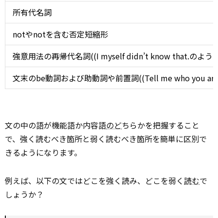
所有代名詞
notやnotを含む否定短縮形
強意用法の再帰代名詞((I myself didn’t know that
文末のbe動詞および助動詞や前置詞((Tell me who you are. や
文の中の語が機能語か内容語
のど
ちらかを把握すること
で、強く読むべき箇所と弱く読むべき箇所を簡単に区別で
きるようになります。
例えば、以下の文ではどこを強く読み、どこを弱く
読む
で
しょうか？