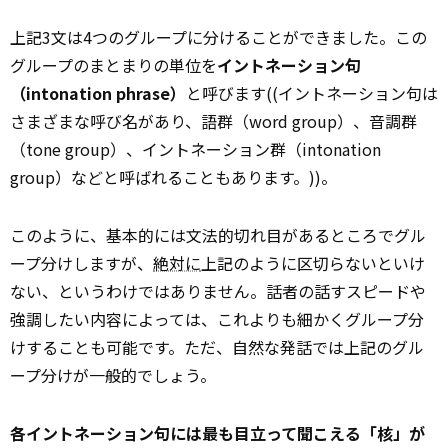
上記3文は4つのグループに分けることができました。この
グループのまとまりの単位を
イントネーション句
（intonation phrase）
と呼びます((イントネーション句は
さまざまな呼び名があり、語群（word group）、音調群
（tone group）、イントネーション群（intonation
group）などと呼ばれることもあります。))。
このように、基本的には文法的切れ目があるところでグル
ープ分けしますが、
絶対に
上記のように区切らないといけ
ない、というわけではありません。話者の話すスピードや
強調したい内容によっては、これよりも細かくグループ分
けすることも可能です。ただ、自然な発話では上記のグル
ープ分けが一般的でしょう。
各イントネーション句には最も目立って聞こえる「核」が