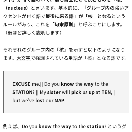
（nucleus）
と言います。基本的に、
「グループ内の
強いア
クセントが付く語で
最後に来る語」が「核」となる
という
ルールがあり、これを
「句末原則」
と呼ぶことにします。
（後ほど詳しく説明します）
それぞれのグループ内の「核」を示すと以下のようになり
ます。
大文字
で強調されている単語が「核」となる語です。
EXCUS
E
me.|| Do you
know
the
way
to the
STATION
? || My
sister
will
pick
us
up
at
TEN
, |
but we’ve
lost
our
MAP
.
例えば、Do you
know
the
way
to the
station
? というグ