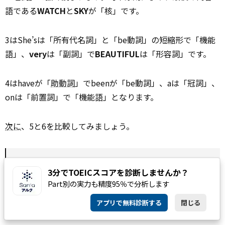
語である
WATCH
と
SKY
が「核」です。
3はShe’sは「所有代名詞」と「be動詞」の短縮形で「機能
語」、
very
は「副詞」で
BEAUTIFUL
は「形容詞」です。
4はhaveが「
助動詞
」でbeenが「be動詞」、aは「冠詞」、
onは「前置詞」で「機能語」となります。
次に
、5と6を比較してみましょう。
Look
at the
PICTURE
.
3分でTOEICスコアを診断しませんか？
Part別の実力も精度95％で分析します
LOOK
at it.
アプリで無料診断する
閉じる