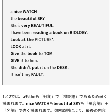
a
nice WATCH
the
beautiful SKY
She’s
very BEAUTIFUL
.
I have been
reading a book on BIOLOGY
.
Look at the
PICTURE*.
LOOK
at it.
Give
the
book
to
TOM
.
GIVE
it to him.
She
didn’t put
it on the
DESK.
It
isn’t
my
FAULT
.
1と2では、aもtheも「冠詞」で「機能語」であるため弱く
読まれます。
nice WATCH
も
beautiful SKY
も「形容詞」＋
「名詞」で強く読まれます。句末原則により、最後の内容