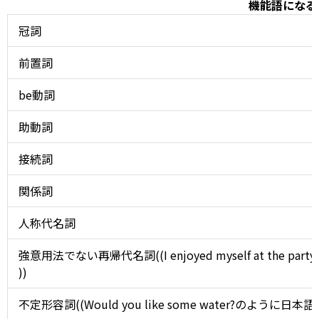
機能語になる
冠詞
前置詞
be動詞
助動詞
接続詞
関係詞
人称代名詞
強意用法でない再帰代名詞((I enjoyed myself at th
))
不定形容詞((Would you like some water?のように