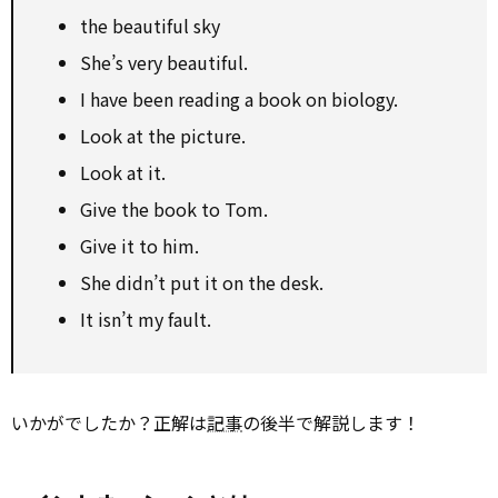
the beautiful sky
She’s very beautiful.
I have been reading a book on biology.
Look at the picture.
Look at it.
Give the book to Tom.
Give it to him.
She didn’t put it on the desk.
It isn’t my fault.
いかがでしたか？正解は
記事
の後半で解説します！