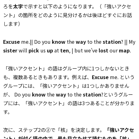
ろを
太字
で示すと以下のようになります。（「強いアクセ
ント」の箇所をどのように見分けるかは後ほどすぐにお話
します）
Excuse
me.|| Do you
know
the
way
to the
station
? || My
sister
will
pick
us
up
at
ten
, | but we’ve
lost
our
map
.
「強いアクセント」の語はグループ内に1つしかないとき
も、複数あるときもあります。例えば、
Excuse
me. という
グループには、「強いアクセント」は1つしかありません
が、 Do you
know
the
way
to the
station
?というグルー
プには、「強いアクセント」の語は3つあることが分かりま
す。
次に、ステップ2の②で「核」を決定します。
「強いアクセ
ント」が付く語の中で、最も目立たせて読むものを「核」