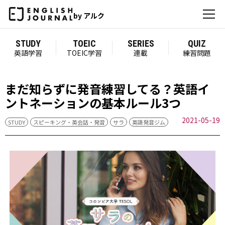
by アルク
STUDY
TOEIC
SERIES
QUIZ
英語学習
TOEIC学習
連載
練習問題
まだ知らずに発音練習してる？英語イ
ントネーションの基本ルール3つ
2021-05-19
STUDY
スピーキング・英会話・発音
サラ
英語発音ジム