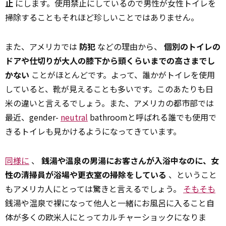
止
にします。使用禁止にしているので男性が女性トイレを
掃除することもそれほど珍しいことではありません。
また、アメリカでは
防犯
などの理由から、
個別のトイレの
ドアや仕切りが大人の膝下から頭くらいまでの高さまでし
かない
ことがほとんどです。よって、誰かがトイレを使用
していると、靴が見えることも多いです。このあたりも日
米の違いと言えるでしょう。また、アメリカの都市部では
最近、gender-
neutral
bathroomと呼ばれる誰でも使用で
きるトイレも見かけるようになってきています。
同様に
、
銭湯や温泉の男湯にお客さんが入浴中なのに、女
性の清掃員が浴場や更衣室の掃除をしている
、ということ
もアメリカ人にとっては驚きと言えるでしょう。
そもそも
銭湯や温泉で裸になって他人と一緒にお風呂に入ること自
体が多くの欧米人にとってカルチャーショックになりま