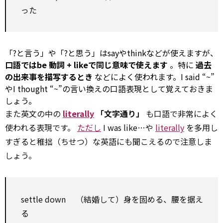
った
「?と言う」や「?と思う」はsayやthinkなどが使えますが、
口語ではbe 動詞 + likeで同じ意味で使えます
。特に
過去
の出来事を描写するとき
などによく使われます。I said “~”
やI thought “~”の言い換えの口語表現として覚えておきま
しょう。
また英文の中の
literally
「文字通り」
も口語で非常によく
使われる表現です。
ただし
I was like…や
literally
を多用し
すぎると稚拙（ちせつ）な英語にも聞こえるので注意しま
しょう。
settle
down （結婚して）身を固める、腰を据え
る