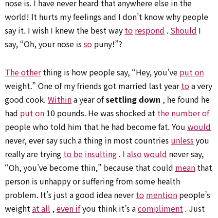
nose is. I have never heard that anywhere else in the
world! It hurts my feelings and I don’t know why people
say it. I wish I knew the best way
to
respond
.
Should
I
say, “Oh, your nose is
so
puny!”?
The other
thing is how people say, “Hey, you’ve
put on
weight.” One of my friends got married last year
to
a very
good cook.
Within
a year of
settling down
, he found he
had
put on
10 pounds. He was shocked at
the number of
people who told him that he had become fat. You
would
never, ever say such a thing in most countries
unless
you
really are trying
to be
insulting
. I
also
would
never say,
“Oh, you’ve become thin,” because that could
mean
that
person is unhappy or suffering from some health
problem. It’s just a good idea never
to
mention
people’s
weight
at all
,
even if
you think it’s a
compliment
. Just