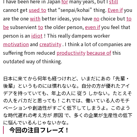
I have been here in Japan
for
many years, but I
still
cannot get
used to
that “senpai/kohai” thing.
Even if
you
are the one
with
better ideas, you have
no
choice but
to
be
subservient
to
the older person,
even if
you feel that
person is an
idiot
! This really dampens worker
motivation
and
creativity
. I think a lot of companies are
suffering from reduced
productivity
because of
this
outdated way of thinking.
日本に来てから何年も経つけれど、いまだにあの「先輩・
後輩」というものには慣れないな。自分の方が優れたアイ
デアを持っていても、年上の人に
従う
しかない。たとえそ
の人をバカだと思っても！これでは、働いている人のモチ
ベーションや創造性がすごく低下してしまうよ。このよう
な時代遅れの考え方が
原因
で、多くの企業が生産性の低下
に悩んでいるんじゃないかな。
今回の注目フレーズ！