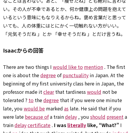
なことは言わない。あと、「痩せたね」とも絶対に言わな
い。その人が不幸であるとか、何か健康上の問題を抱えて
いるという意味にもなりえるからね。褒め言葉だと思って
いても、人の体重にはとにかく一切触れない方がいい。
「元気そうだね 」とか 「幸せそうだね 」とだけ言うね。
Isaacからの回答
There are two things I
would like to
mention
. The first
one is about the
degree
of
punctuality
in Japan. At the
beginning of my first university class here in Japan, the
professor made it
clear
that tardiness
would
not be
tolerated ?
to
the
degree
that if you were one minute
late, you
would be
marked
as
late. He said that if you
were late
because of
a train
delay
, you
should
present
a
train
delay
certificate
.
I was
literally
like, “What?”
I