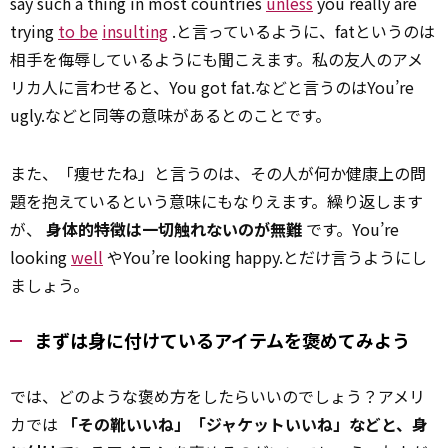
say such a thing in most countries
unless
you really are
trying
to be
insulting
.と言っているように、fatというのは
相手を侮辱しているようにも聞こえます。私の友人のアメ
リカ人に言わせると、You got fat.などと言うのはYou’re
ugly.などと同等の意味があるとのことです。
また、「痩せたね」と言うのは、その人が何か健康上の問
題を抱えているという意味にもなりえます。繰り返します
が、
身体的特徴は一切触れないのが無難
です。You’re
looking
well
やYou’re looking happy.とだけ言うようにし
ましょう。
まずは身に付けているアイテムを褒めてみよう
では、どのような褒め方をしたらいいのでしょう？アメリ
カでは
「その靴いいね」「ジャケットいいね」などと、身