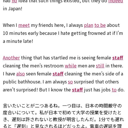
had
no
idea that such things existed, but they do
indeed
in Japan!
When I
meet
my friends here, I always
plan
to be
about
10 minutes early because I hate getting frowned at if I’m
a minute late!
Another
thing that has startled me is seeing female
staff
cleaning the men’s restroom
while
men are
still
in there.
I have
also
seen female
staff
cleaning the men’s side of a
public bathhouse. I am always
so
surprised that others
aren’t surprised! But I know the
staff
just has jobs
to
do.
言いたいことが二つあるね。一つ目は、日本の時間厳守の
度合いについて。私が日本で初めて大学の授業を受けたと
き、遅刻は許されないと教授が明言したんだ。1分でも遅れ
ると「遅刻」と見なされるほどだったよ。電車の遅延を理