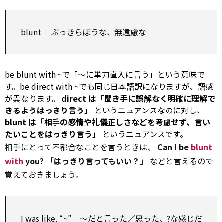
blunt
ぶっきらぼうな、無遠慮な
be
blunt
with
~で「～に単刀直入に言う」という意味で
す。be
direct
with
~でも同じ日本語訳になりますが、語感
が異なります。
direct
は「聞き手に誤解なく明確に理解で
きるようはっきり言う」
というニュアンスなのに対し、
blunt
は「相手の感情や礼儀正しさなどを考慮せず、言い
たいことをはっきり言う」
というニュアンスです。
相手にとって不都合なことを言うときは、
Can I be
blunt
with
you? 「はっきり言ってもいい？」
などと言えるので
覚えておきましょう。
I was like, “~” ～だと言った／思った、?な感じだ