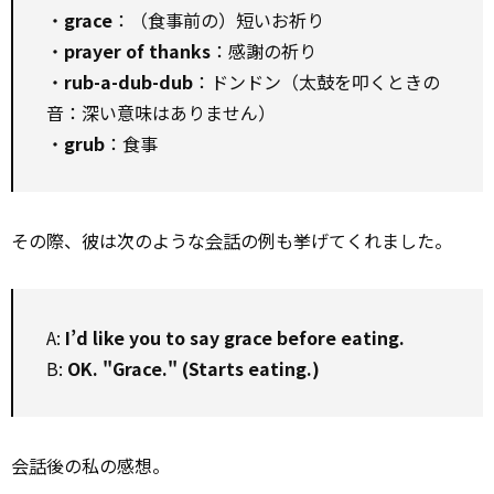
・
grace
：（食事前の）短いお祈り
・
prayer of thanks
：感謝の祈り
・
rub-a-dub-dub
：ドンドン（太鼓を叩くときの
音：深い意味はありません）
・
grub
：食事
その際、彼は次のような
会話
の例も挙げてくれました。
A:
I’d like you to say grace before eating.
B:
OK. "Grace." (Starts eating.)
会
話
後の私の感想。