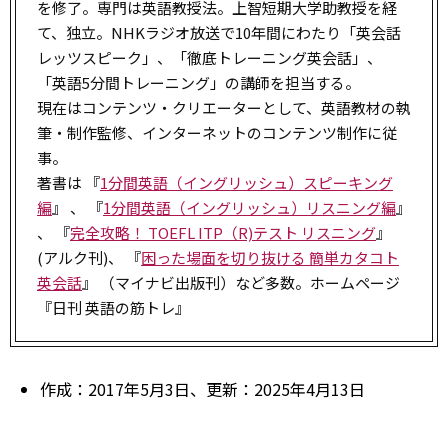
を修了。専門は英語教授法。上智短期大学助教授を経
て、独立。NHKラジオ放送で10年間にわたり「英会話
レッツスピーク」、「徹底トレーニング英会話」、
「英語5分間トレーニング」の講師を担当する。
現在はコンテンツ・クリエーターとして、英語教材の執
筆・制作監修、インターネットのコンテンツ制作に従
事。
著書は 『
1分間英語（イングリッシュ）スピーキング
編
』 、 『
1分間英語（イングリッシュ）リスニング編
』
、 『
完全攻略！ TOEFL ITP（R)テスト リスニング
』
(アルク刊)、 『
困った場面を切り抜ける 簡単カタコト
英会話
』 （マイナビ出版刊）など多数。ホームページ
『日刊 英語の筋トレ』
作成：2017年5月3日、更新：2025年4月13日