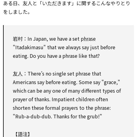
ある日、友人と「い
ただ
きます」に関するこんなやりとり
をしました。
岩村：In Japan, we have a set
phrase
"Itadakimasu" that we always say just before
eating. Do you have a phrase like that?
友人
：There’s no single set phrase that
Americans say before eating. Some say "grace,"
which can be any one of many different types of
prayer of thanks. Impatient children often
shorten these formal prayers to the phrase:
"Rub-a-dub-dub. Thanks for the grub!"
【語注】