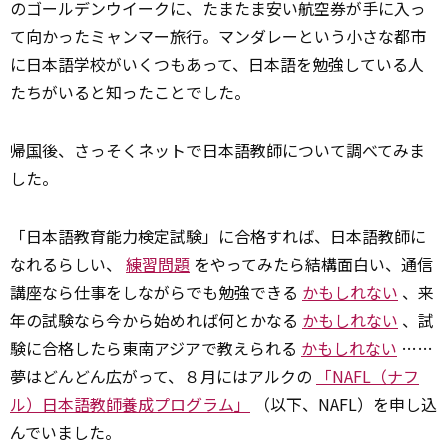
のゴールデンウイークに、たまたま安い航空券が手に入っ
て向かったミャンマー旅行。マンダレーという小さな都市
に日本語学校がいくつもあって、日本語を勉強している人
たちがいると知ったことでした。
帰
国
後、さっそくネットで日本語教師について調べてみま
した。
「日本語教育能力検定試験」に合格すれば、日本語教師に
なれるらしい、
練習問題
をやってみたら結構面白い、通信
講座なら仕事をしながらでも勉強できる
かもしれない
、来
年の試験なら今から始めれば何とかなる
かもしれない
、試
験に合格したら東南アジアで教えられる
かもしれない
……
夢はどんどん広がって、８月にはアルクの
「NAFL（ナフ
ル）日本語教師養成プログラム」
（以下、NAFL）を申し込
んでいました。