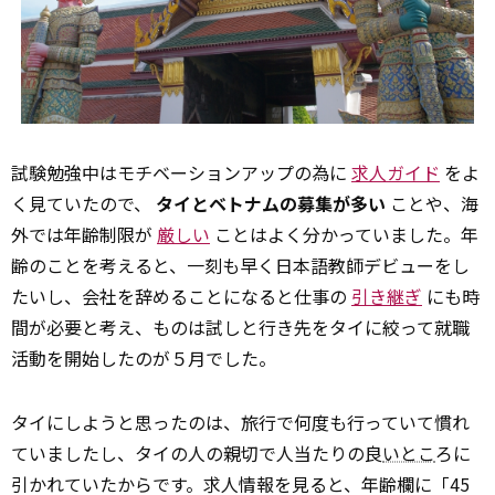
試験勉強中はモチベーションアップの為に
求人ガイド
をよ
く見ていたので、
タイとベトナムの募集が多い
ことや、海
外では年齢制限が
厳しい
ことはよく分かっていました。年
齢のことを考えると、一刻も早く日本語教師デビューをし
たいし、会社を辞めることになると仕事の
引き継ぎ
にも時
間が必要と考え、ものは試しと行き先をタイに絞って就職
活動を開始したのが５月でした。
タイにしようと思ったのは、旅行で何度も行っていて慣れ
ていましたし、タイの人の親切で人当たりの良
いとこ
ろに
引かれていたからです。求人情報を見ると、年齢欄に「45