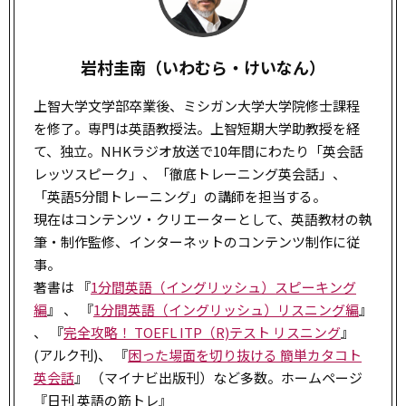
岩村圭南（いわむら・けいなん）
上智大学文学部卒業後、ミシガン大学大学院修士課程
を修了。専門は英語教授法。上智短期大学助教授を経
て、独立。NHKラジオ放送で10年間にわたり「英会話
レッツスピーク」、「徹底トレーニング英会話」、
「英語5分間トレーニング」の講師を担当する。
現在はコンテンツ・クリエーターとして、英語教材の執
筆・制作監修、インターネットのコンテンツ制作に従
事。
著書は 『
1分間英語（イングリッシュ）スピーキング
編
』 、 『
1分間英語（イングリッシュ）リスニング編
』
、 『
完全攻略！ TOEFL ITP（R)テスト リスニング
』
(アルク刊)、 『
困った場面を切り抜ける 簡単カタコト
英会話
』 （マイナビ出版刊）など多数。ホームページ
『日刊 英語の筋トレ』