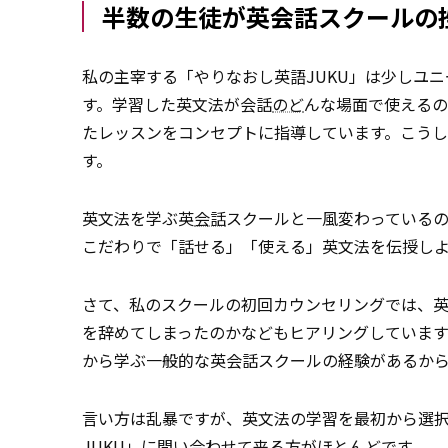
半数の生徒が英会話スクールの
私の主宰する「やりなおし英語JUKU」は少しユ
す。学習した英文法が会話
のど
んな場面で使えるの
たレッスンをコンセプトに指導しています。こう
す。
英文法を学ぶ英
会話
スクールと一風変わっているの
こだわりで「話せる」「使える」英文法を伝授し
さて、私のスクールの初回カウンセリングでは、
を辞めてしまったのかなどもヒアリングしていま
から学ぶ一般的な英会話スクールの経験があるか
言い方は乱暴ですが、英文法の学習を最初から選
JUKU」に問い合わせて来る方が
ほとんど
です。