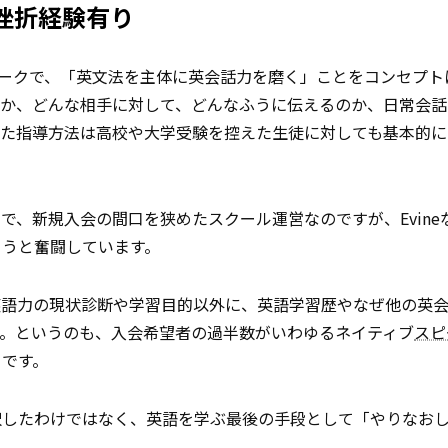
挫折経験有り
ニークで、「英文法を主体に英会話力を磨く」ことをコンセプト
か、どんな相手に対して、どんなふうに伝えるのか、日常会話
した指導方法は高校や大学受験を控えた生徒に対しても基本的に
で、新規入会の間口を狭めたスクール運営なのですが、Evine
ようと奮闘しています。
英語力の現状診断や学習目的以外に、英語学習歴やなぜ他の英
す。というのも、入会希望者の過半数がいわゆるネイティブ
スピ
らです。
択したわけではなく、英語を学ぶ最後の手段として「やりなお