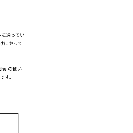
ルに通ってい
けにやって
he の使い
です。