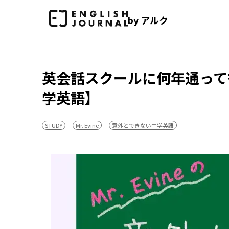
by アルク
英会話スクールに何年通って
学英語】
STUDY
Mr. Evine
意外とできない中学英語