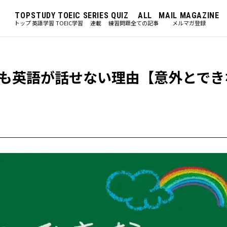
TOP
STUDY
TOEIC
SERIES
QUIZ
ALL
MAIL MAGAZINE
トップ
英語学習
TOEIC学習
連載
練習問題
全ての記事
メルマガ登録
も英語が話せない理由【意外とでき