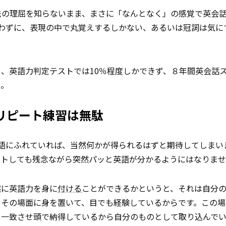
文法の理屈を知らないまま、まさに「なんとなく」の感覚で英会
わずに、表現の中で丸覚えするしかない、あるいは冠詞は気に
、英語力判定テストでは10％程度しかできず、８年間英会話
た。
リピート練習は無駄
語にふれていれば、当然何かが得られるはずと期待してしまい
ートしても残念ながら突然パッと英語が分かるようにはなりま
然に英語力を身に
付ける
ことができるかというと、それは自分
、その場面に身を置いて、目でも経験しているからです。この場
、一致させ頭で納得しているから自分のものとして取り込んで