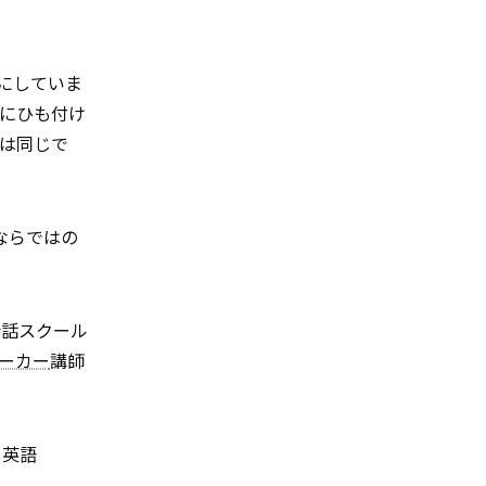
にしていま
にひも付け
は同じで
ならではの
会話スクール
ーカー
講師
し英語