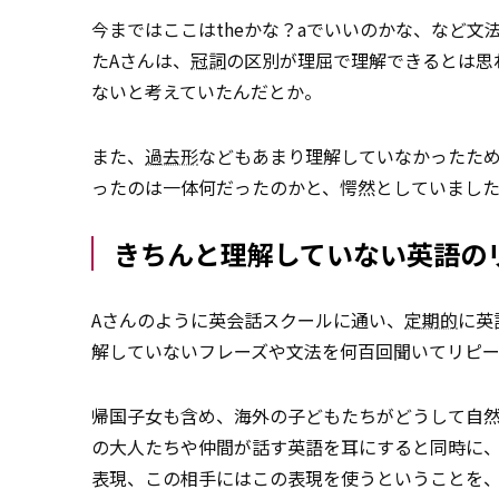
今まではここはtheかな？aでいいのかな、など
たAさんは、
冠詞
の区別が理屈で理解できるとは思
ないと考えていたんだとか。
また、
過去形
などもあまり理解していなかったため
ったのは一体何だったのかと、愕然としていまし
きちんと理解していない英語の
Aさんのように英会話スクールに通い、
定期的
に英
解していないフレーズや文法を何百回聞いてリピ
帰国子女も含め、海外の子どもたちがどうして自
の大人たちや仲間が話す英語を耳にすると同時に
表現、この相手にはこの表現を使うということを