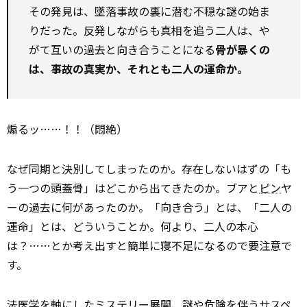
その発見は、墜落事故の裏に潜む不穏な謎の始ま
りだった。反発しながらも真相を追う二人は、や
がて互いの過去と向き合うことになる――
骨が暴くの
は、事故の真実か、それとも二人の運命か。
煽るッ……！！（悶絶）
なぜ同期と決別してしまったのか。存在しないはずの「も
う一つの頭蓋骨」はどこから出てきたのか。ブアと
ピン
ヤ
ーの過去に何があったのか。「向き合う」とは、「二人の
運命」とは、どういうことか。何より、二人の本心
は？……とか考え出すと簡単に寝不足になるので要注意で
す。
法医学を軸にした
ミステリー
展開、謎や危険を伴うサスペ