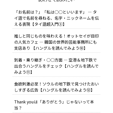
「お名前は？」「私は○○といいます」 ― タ
イ語で名前を尋ねる、名字・ニックネームを伝
える表現【タイ語超入門③】
推しと同じものを味わえる！オットセイが目印
の人気カフェ ― 韓国の世界的芸能事務所にも
支店あり 【ハングルを読んでみよう⑩】
到着・乗り継ぎ・○○方面 ― 空港＆地下鉄で
出合うハングルをチェック【ハングルを読んで
みよう⑪】
食欲刺激必至！ソウルの地下鉄で見つけたおい
しすぎる広告【ハングルを読んでみよう⑫】
Thank youは「ありがとう」じゃないって本
当？