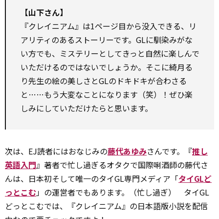
【山下さん】
『クレイニアム』は1ページ目から没入できる、リ
アリティのあるストーリーです。GLに馴染みがな
い方でも、ミステリーとしてきっと自然に楽しんで
いただけるのではないでしょうか。そこに綺月る
り先生の絵の美しさとGLのドキドキが合わさる
と……もう大変なことになります（笑）！ぜひ楽
しみにしていただけたらと思います。
次は、EJ読者にはおなじみの
藤代あゆみ
さんです。『
推し
英語入門
』著者で忙し過ぎるオタクで国際唎酒師の藤代さ
んは、日本初そして唯一のタイGL専門メディア「
タイGLど
っとこむ
」の運営者でもあります。（忙し過ぎ） タイGL
どっとこむでは、『クレイニアム』の日本語版小説を配信