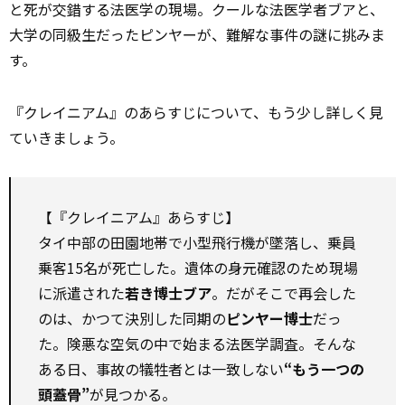
と死が交錯する法医学の現場。クールな法医学者ブアと、
大学の同級生だったピンヤーが、難解な事件の謎に挑みま
す。
『クレイニアム』のあらすじについて、もう少し詳しく見
ていきましょう。
【『クレイニアム』あらすじ】
タイ中部の田園地帯で小型飛行機が墜落し、乗員
乗客15名が死亡した。遺体の身元確認のため現場
に派遣された
若き博士ブア
。だがそこで再会した
のは、かつて決別した同期の
ピンヤー博士
だっ
た。険悪な空気の中で始まる法医学調査。そんな
ある日、事故の犠牲者とは一致しない
“もう一つの
頭蓋骨”
が見つかる。