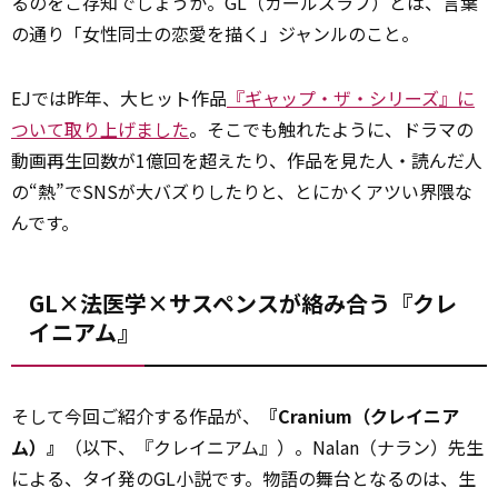
るのをご存知でしょうか。GL（ガールズラブ）とは、言葉
の通り「女性同士の恋愛を描く」ジャンルのこと。
EJでは昨年、大ヒット作品
『ギャップ・ザ・シリーズ』に
ついて取り上げました
。そこでも触れたように、ドラマの
動画再生回数が1億回を超えたり、作品を見た人・読んだ人
の“熱”でSNSが大バズりしたりと、とにかくアツい界隈な
んです。
GL×法医学×サスペンスが絡み合う『クレ
イニアム』
そして今回ご紹介する作品が、
『Cranium（クレイニア
ム）』
（以下、『クレイニアム』）。Nalan（ナラン）先生
による、タイ発のGL小説です。物語の舞台となるのは、生