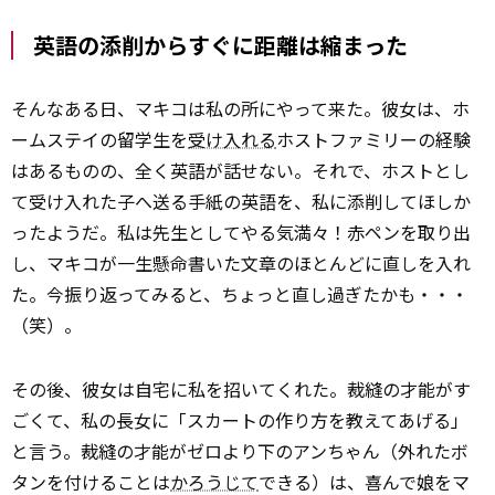
英語の添削からすぐに距離は縮まった
そんなある日、マキコは私の所にやって来た。彼女は、ホ
ームステイの留学生を
受け入れる
ホストファミリーの経験
はあるものの、全く英語が話せない。それで、ホストとし
て受け入れた子へ送る手紙の英語を、私に添削してほしか
ったようだ。私は先生としてやる気満々！赤ペンを取り出
し、マキコが一生懸命書いた文章のほとんどに直しを入れ
た。今振り返ってみると、ちょっと直し過ぎたかも・・・
（笑）。
その後、彼女は自宅に私を招いてくれた。裁縫の才能がす
ごくて、私の長女に「スカートの作り方を教えてあげる」
と言う。裁縫の才能がゼロより下のアンちゃん（外れたボ
タンを付けることは
かろうじて
できる）は、喜んで娘をマ