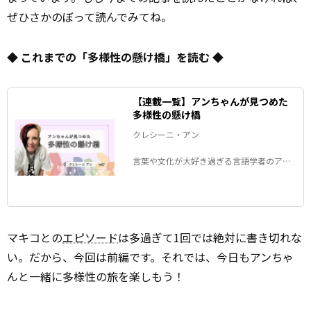
ぜひさかのぼって読んでみてね。
◆ これまでの「多様性の懸け橋」を読む ◆
【連載一覧】アンちゃんが見つめた
多様性の懸け橋
クレシーニ・アン
言葉や文化が大好き過ぎる言語学者のアン
ちゃんことクレシーニ・アンさん。2023年
11月21日、アンちゃんは日本国籍を取得。
連載「多様性の懸け橋」では、日本国籍を
取得するまでのさまざまな思いや出来事、
そして取得後のアンちゃんに起きたことな
マキコとの
エピソード
は多過ぎて1回では絶対に書き切れな
どを綴っていただきます。
い。だから、今回は前編です。それでは、今日もアンちゃ
んと一緒に多様性の旅を楽しもう！