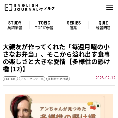
by アルク
STUDY
TOEIC
SERIES
QUIZ
英語学習
TOEIC学習
連載
練習問題
大親友が作ってくれた「毎週月曜の小
さなお弁当」、そこから溢れ出す食事
の楽しさと大きな愛情【多様性の懸け
橋 (12)】
2025-02-12
CULTURE
アン・クレシーニ
多様性の懸け橋