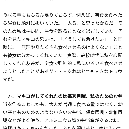
食べる量ももちろん足りておらず、例えば、朝食を食べた
ら昼食は絶対に抜いていた。「太る」と思ったからだ。そ
のため私は長い間、昼食を取ることなく過ごしていた。そ
れを見たマキコの思いは、「
どうしても
助けたい」。と同
時に、「無理やりたくさん食べさせるのはよくない」こと
も彼女は分かってくれていた。実際、高校時代に私を心配
してくれた友達が、学食で強制的に私にいろいろ食べさせ
ようとしたことがあるが・・・あれはとても大きなトラウ
マだ。
一方、
マキコがしてくれたのは毎週月曜、私のためのお弁
当を作ること
――しかも、大人が普通に食べる量ではなく、幼
い子どものためのような小さいお弁当。保育園児・幼稚園
児などがよく使う、アルミニウム製の弁当箱があるよね。
絵柄はキティちゃんだった。ふたを開けると、中に入って