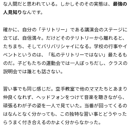
な人間だと思われている。しかしそのその実態は、
最強の
人見知り
なんです。
確かに、自分の「テリトリー」である講演会のステージに
立てば、自信満々。だけどそのテリトリーから離れると、
たちまち、そしてバリバリシャイになる。学校の行事やイ
ベントというのは、「私のテリトリーではない」最たるも
のだ。子どもたちの
運動
会では一人ぼっちだし、クラスの
説明会では誰とも話さない。
習い事でも同じ感じだ。空手教室で他の
ママ
たちとあまり
仲良くなれず、ヘッドフォンをつけて音楽を聴きながら、
頑張るわが子の姿を一人で見ていた。当番が回ってくるの
はなんとなく分かっても、この独特な習い事とどうやった
らうまく付き合えるのかよく分からなかった。