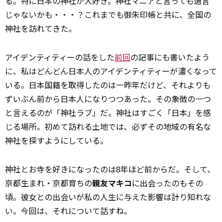
る。特に日本の神社が大好き。神社マニアと言っても過言
じゃないかも・・・？これまでも御朱印帳と共に、全国の
神社を訪れてきた。
アイデンティティーの話をした
前回
の記事にも書いたよう
に、私はどんどん日本人のアイデンティティーが濃くなって
いる。日本国籍を取得したのは一昨年だけど、それよりも
ずいぶん前から日本人になりつつあった。その象徴の一つ
と言えるのが「神社ラブ」だ。神社はすごく「日本」を感
じる場所。初めて訪れる土地では、必ずその地域の有名な
神社を探すようにしている。
神社とお寺を好きになったのは8年ほど前からだ。そして、
京都生まれ・京都育ちの
親友マキコ
に出会ったのもその
頃。彼女との出会いが私の人生に与えた影響は計り知れな
い。今回は、それについて話すね。