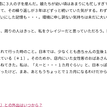
年の間に３人の子を産んだ。娘たちが幼い頃はあまりにも忙しすぎ
して、その繰り返しが３年ほどずっと続いていた気がする。わ
ぱい
にした記憶も・・・。環境に申し訳ない気持ちは未だに大
）、周りの人はきっと、私をクレイジーだと思っていただろう。
連れて行った時のこと。日本では、少なくとも
赤ちゃん
の生後
れている〔＊１〕。そのためか、店内にいた女性客のおばあさ
尋ねてきた。私は、「えーと・・・１カ月ぐらい」と、日本っ
だったけど、まあ、あともうちょっとで１カ月になるわけだか
児）との外出はいつから？