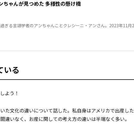
ンちゃんが見つめた 多様性の懸け橋
過ぎる言語学者のアンちゃんことクレシーニ・アンさん。2023年11月2
を取得。連載「多様性の懸け橋」では、日本国籍を取得するまでのさま
取得後のアンちゃんに起きたことなどを綴っていただきます。
ている
しよう！
づいた文化の違いについて話した。私自身はアメリカで出産し
。間違いなく、お産に関しての考え方の違いは半端なく多い。