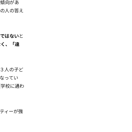
る傾向があ
ての人の答え
ではない
と
なく、「違
３人の子ど
なってい
（学校に通わ
ティーが強