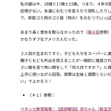
私の娘は今、18歳と17歳と15歳。つまり、４
記憶がない。永遠におむつを変えたり授乳したり
で、家庭ゴミ用のゴミ袋（特大）をおむつで
いっ
あまり長く育休を取らなかったので（
第６回
参照
かなりタフなアメリカ人だった。
２人目が生まれてすぐ、子どもたちをスーパーに
親子ともども外出を控えることが一般的に推奨さ
さい娘を見て怖い顔をして「何カ月ですか？」と
上手に使いながら回答。実際は生後１週間くらい
い」でよかろう！
〔＊１〕参照：
ベネッセ教育情報：【医師解説】赤ちゃん（新生