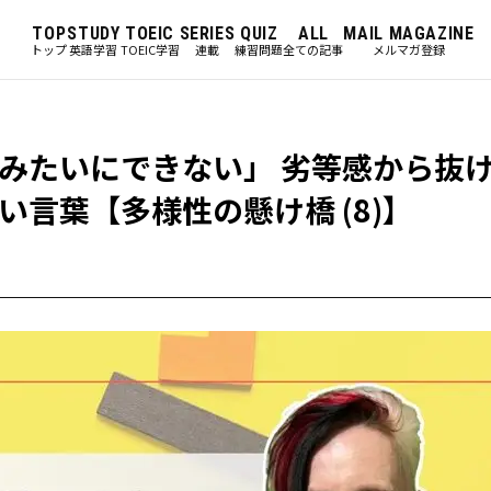
TOP
STUDY
TOEIC
SERIES
QUIZ
ALL
MAIL MAGAZINE
トップ
英語学習
TOEIC学習
連載
練習問題
全ての記事
メルマガ登録
たいにできない」―― 劣等感から抜
言葉【多様性の懸け橋 (8)】