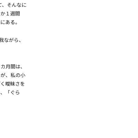
て、そんなに
ずか１週間
いにある。
我ながら、
１カ月間は、
んが、私の小
ぽく曖昧さを
ら、「ぐら