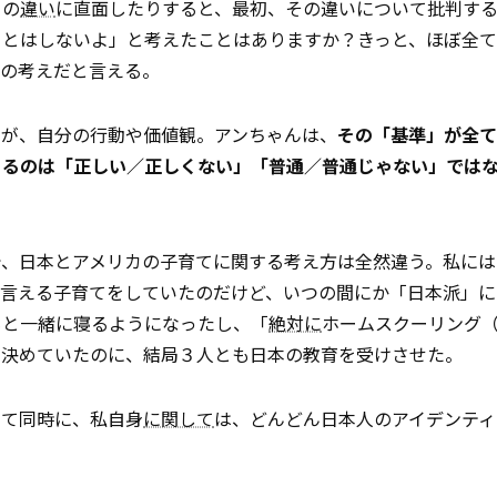
との
違い
に直面したりすると、最初、その違いについて批判す
ことはしないよ」と考えたことはありますか？きっと、ほぼ全
」の考えだと言える。
のが、自分の行動や価値観。アンちゃんは、
その「基準」が全て
あるのは「正しい／正しくない」「普通／普通じゃない」では
で、日本とアメリカの子育てに関する考え方は全然違う。私には
と言える子育てをしていたのだけど、いつの間にか「日本派」に
もと一緒に寝るようになったし、「
絶対に
ホームスクーリング
と決めていたのに、結局３人とも日本の教育を受けさせた。
して同時に、私自身
に関して
は、どんどん日本人のアイデンティ