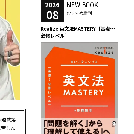
2026
NEW BOOK
08
おすすめ新刊
Realize 英文法MASTERY［基礎～
必修レベル］
る連載第
に苦しん