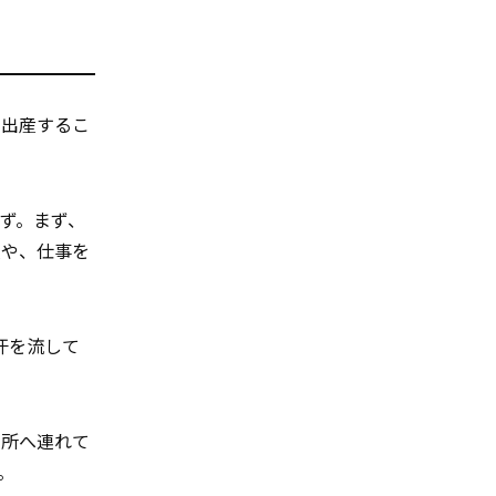
を出産するこ
れず。まず、
人や、仕事を
汗を流して
な所へ連れて
。