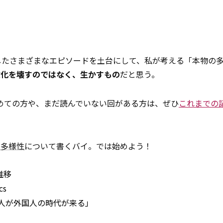
」
したさまざまなエピソードを土台にして、私が考える「本物の
文化を壊すのではなく、生かすもの
だと思う。
めての方や、まだ読んでいない回がある方は、ぜひ
これまでの
だ
多様性
について書くバイ。では始めよう！
推移
cs
10人に1人が外国人の時代が来る」