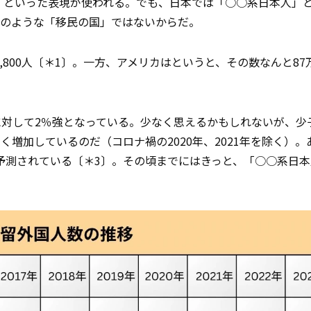
」といった表現が使われる。でも、日本では「○○系日本人」
カのような「移民の国」ではないからだ。
800人〔＊1〕。一方、アメリカはというと、その数なんと87万8
に対して2％強となっている。少なく思えるかもしれないが、少
増加しているのだ（コロナ禍の2020年、2021年を除く）。
と予測されている〔＊3〕。その頃までにはきっと、「○○系日