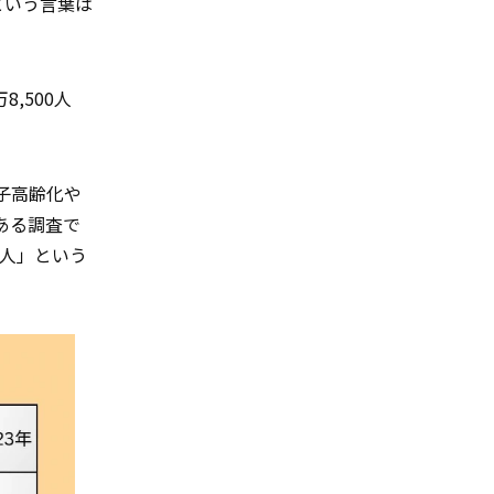
という言葉は
,500人
子高齢化や
ある調査で
本人」という