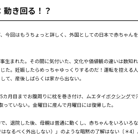
：動き回る！？
ど、今回はもうちょっと詳しく、外国としての日本で赤ちゃん
が無事生まれた。その間に気付いた、文化や価値観の違いは数知
じた。妊娠したら――めっちゃゆっくりするのだ！運転を控える
そして、産後しばらくは家から出ない。
5カ月目までお腹周りに枕を巻き付け、ムエタイ
ボクシング
で
取っていない。金曜日に産んで月曜日には復帰した。
的で、退院した後、母親は普通に動くし、赤ちゃんをいろいろ
ではなるべく外出しない）」のような暗黙の了解はない〔＊4〕