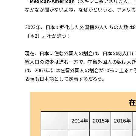
「
Mexican-American
（メキシコ系アメリカ人）
なかなか聞かないよね。なぜかというと、アメリ
2023年、日本で帰化した
外国
籍の人たちの人数は8,
〔＊2〕。桁が違う！
現在、日本に住む外国人の
割合
は、日本の総人口
総人口の減少は進む一方で、在留外国人の数は大きく
は、2067年には在留外国人の割合が10％に上る
表現も日本語として定着するだろう。