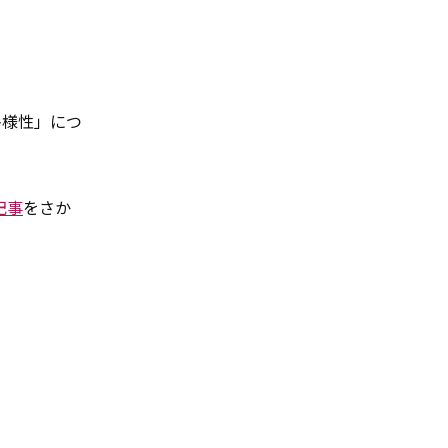
多様性」につ
記事
をさか