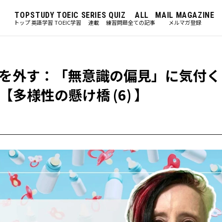
TOP
STUDY
TOEIC
SERIES
QUIZ
ALL
MAIL MAGAZINE
トップ
英語学習
TOEIC学習
連載
練習問題
全ての記事
メルマガ登録
を外す：「無意識の偏見」に気付く
多様性の懸け橋 (6) 】