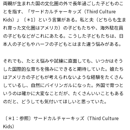
両親が生まれた国の
文化
圏の外で長年過ごした子どものこ
とを指す、「サードカルチャーキッズ（Third Culture
Kids）」〔＊1〕という言葉がある。私と夫（どちらも生ま
れ育った文化圏はアメリカ）の子どもたちや、海外駐在員
の子どもなどがこれにあたる。こうした子どもたちは、日
本人の子どもやハーフの子どもとはまた違う悩みがある。
それでも、たとえ悩みや試練に直面しても、いつかはそう
した
国際的な
育ちを強みにできると期待していた。娘たち
はアメリカの子どもが考えられないような経験をたくさん
しているし、自然にバイリンガルになった。外国で育つと
いうのは確かに大変なことだが、たくさんいいこともある
のだと、どうしても気付いてほしいと思っていた。
〔＊1：参照〕サードカルチャーキッズ（Third Culture
Kids）