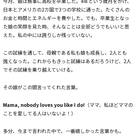
今月、娘は無事に高校を卒業した。4年という歳月をかけ、
日本とアメリカの2カ国で3つの学校に通った。たくさんの
お金と時間とエネルギーを費やした。でも、卒業生となっ
た娘の笑顔を見た時、そんなことは全部どうでもいいと思
えた。私の中には
誇り
しか残っていない。
この試練を通して、母親である私も娘も成長し、2人とも
強く
なった。これからもきっと試練はあるだろうけど、2人
でその試練を乗り越えていける。
その娘がこの間言ってくれた言葉。
Mama, nobody loves you like I do!
（ママ、私ほどママの
ことを愛してる人はいないよ！）
多分、
今
まで言われた中で、一番嬉しかった言葉かも。