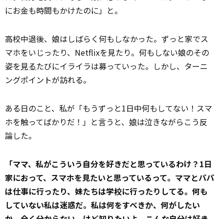
にお金も時間もかけたのに」と。
高校中退後、娘はしばらく何もしなかった。ずっと家でス
マホをいじったり、Netflixを見たり。何もしない娘のその
姿を
見る
たびにイライラは募っていった。――しかし、ターニ
ングポイントが訪れる。
ある日のこと、私が「もうずっと1日中何もしてない！スマ
ホを触ってばかりだ！」と言うと、
娘
は泣きながらこう反
論した。
「ママ、私がこういう自分を好きだと思っているわけ？1日
家におって、スマホを見たいと思っているって。ママとパパ
は仕事に行ったり、妹たちは学校に行ったりしてる。何も
していない私は迷惑だ。私は何をすべきか、何がしたい
か、全く分からない。けど知りたいよ。こんな自分は好き