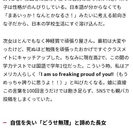
子は性格がのんびりしている。日本語が分からなくても
「まあいっか！なんとかなるさ！」みたいに
考え
る前向き
な子だから、日本の学校生活にすぐ溶け込んだ。
次女はとんでもなく神経質で頑張り屋さん。最初は大変や
ったけど、死ぬほど勉強を頑張ったおかげですぐクラスメ
イトにキャッチアップした。ちなみに現在高2で、この間の
学力テストでは国語で学年1位だった。こういう時、私はア
メリカ人らしく「
I am so freaking proud of you!!
（もう
めっちゃ誇りに思うよ！！）」と叫びたくなる。娘に直接
この言葉を100回言うだけでは飽き足らず、SNSでも親バカ
投稿をしまくっていた。
自信を失い「どうせ無理」と諦めた長女