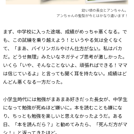
幼い頃の長女とアンちゃん。
アンちゃんの髪型が今とはかなり違います！
まず、中学校に入った途端、成績がめっちゃ悪くなる。で
も、この試練を乗り越えよう！というやる気は全くなく
て、「まあ、バイリンガルやけん
仕方がない
。私はバカ
だ。どうせ無理」みたいなネガティブ思考が激しかった。
いくら「いや、そんなことないよ、頑張ればできる！ママ
は信じているよ」と言っても聞く耳を持たない。成績はど
んどん悪くなる一方だった。
小
学生
時代には勉強がまあまあ好きだった長女が、中学生
になって勉強が死ぬほど嫌いに。本を読むことも嫌にな
り、ちっとも勉強を楽しいと思えなかったようだ。ある
日、「本を読んだら？」と勧めてみたら、「死んだ方がマ
シ！」と返ってきたほど。