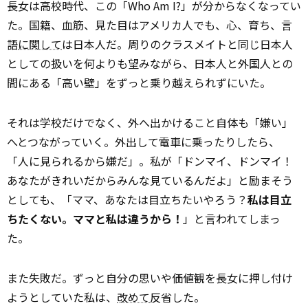
長女は高校時代、この「Who Am I?」が分からなくなってい
た。国籍、血筋、見た目はアメリカ人でも、心、育ち、言
語
に関して
は日本人だ。周りのクラスメイトと同じ日本人
としての扱いを何よりも望みながら、日本人と外国人との
間にある「高い壁」をずっと乗り越えられずにいた。
それは学校だけでなく、外へ出かけること自体も「嫌い」
へとつながっていく。外出して電車に乗ったりしたら、
「人に見られるから嫌だ」。私が「ドンマイ、ドンマイ！
あなたがきれいだからみんな見ているんだよ」と励まそう
としても、「ママ、あなたは目立ちたいやろう？
私は目立
ちたくない。ママと私は違うから！
」と言われてしまっ
た。
また失敗だ。ずっと自分の思いや価値観を長女に押し付け
ようとしていた私は、
改めて
反省した。