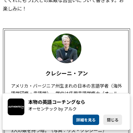
てくれたもう1人との素敵な出会いについて書きます。お
楽しみ
に！
クレシーニ・アン
アメリカ・バージニア州生まれの日本の言語学者（海外
語学研修・言語学）。学位は応用言語学修士（オール
ド・ドミニオン大学・2002年）。北九州市立大学基盤
本物の英語コーチングなら
教育センターひびきの分室准教授。和製英語と外来語
オーセンテック by アルク
について研究している。作家、コラムニスト、ブロガ
詳細を見る
閉じる
ー、コメンテーター、YouTuber、むなかた応援大使、
3人の娘を持つ母。（写真：リズ・クレシーニ）