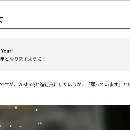
て
 Year!
新年となりますように！
意味ですが、Wishingと
進行形
にしたほうが、「願っています」と