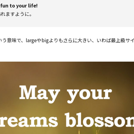
un to your life!
訪れますように。
意味で、largeやbigよりも
さらに
大きい、いわば最上級サ