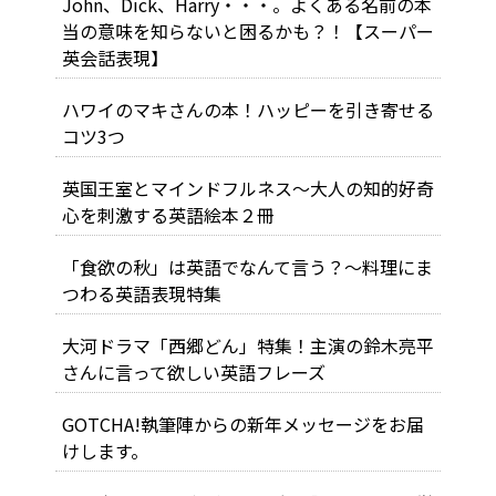
John、Dick、Harry・・・。よくある名前の本
当の意味を知らないと困るかも？！【スーパー
英会話表現】
ハワイのマキさんの本！ハッピーを引き寄せる
コツ3つ
英国王室とマインドフルネス～大人の知的好奇
心を刺激する英語絵本２冊
「食欲の秋」は英語でなんて言う？～料理にま
つわる英語表現特集
大河ドラマ「西郷どん」特集！主演の鈴木亮平
さんに言って欲しい英語フレーズ
GOTCHA!執筆陣からの新年メッセージをお届
けします。