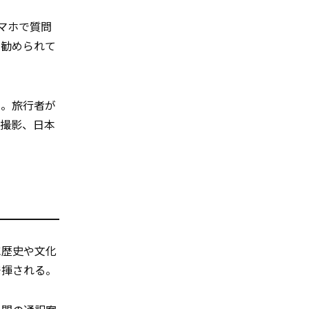
マホで質問
が勧められて
」。旅行者が
真撮影、日本
に歴史や文化
発揮される。