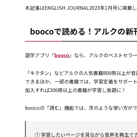
本
記事
はENGLISH JOURNAL2023年1月
boocoで読める！アルクの
語学アプリ「
booco
」なら、アルクのベストセラー
「キクタン」などアルクの人気書籍800冊以上が
できるほか、一部の書籍では、学習定着をサポー
加入すれば200冊以上の書籍が学習し放題に！
boocoの「読む」
機能
では、次のような使い方が
① 学習したいページを見ながら音声を再生で