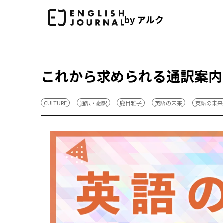
by アルク
これから求められる通訳案内
CULTURE
通訳・翻訳
鹿目雅子
英語の未来
英語の未来