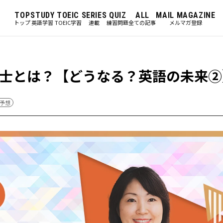
TOP
STUDY
TOEIC
SERIES
QUIZ
ALL
MAIL MAGAZINE
トップ
英語学習
TOEIC学習
連載
練習問題
全ての記事
メルマガ登録
士とは？【どうなる？英語の未来②
予想