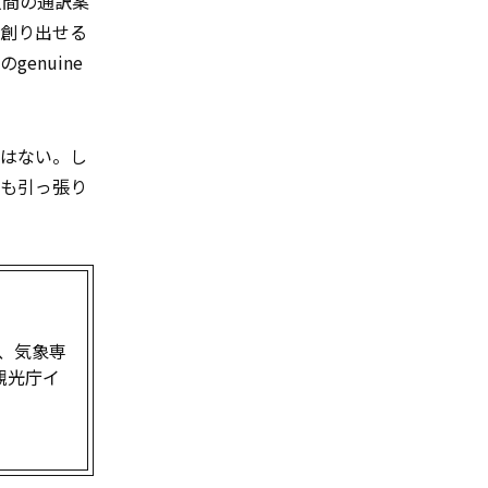
人間の通訳案
を創り出せる
enuine
ではない。し
でも引っ張り
、気象専
観光庁イ