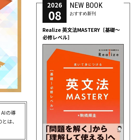
2026
NEW BOOK
08
おすすめ新刊
Realize 英文法MASTERY［基礎～
必修レベル］
AIの導
のとは、