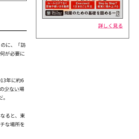
詳しく見る
ものに、「訪
に何が必要に
13年に約6
の
少ない
場
だ。
となると、東
ッチな場所を