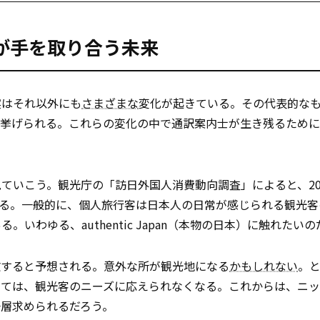
が手を取り合う未来
実はそれ以外にも
さまざまな
変化が起きている。その代表的な
が挙げられる。これらの変化の中で通訳案内士が生き残るため
ていこう。観光庁の「訪日外国人消費動向調査」によると、20
ている。一般的に、個人旅行客は日本人の日常が感じられる観光客
わゆる、authentic Japan（本物の日本）に触れたいの
散すると予想される。意外な所が観光地になる
かもしれない
。
いては、観光客のニーズに応えられなくなる。これからは、ニ
層求められるだろう。