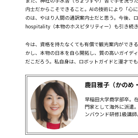
また、神社の手水舎（ちょうずや）舎で手を洗っ
内士だからこそできること。AIの技術により「心
のは、やはり人間の通訳案内士だと思う。今後、ロボ
hospitality（本物のホスピタリティー）も引
今は、資格を持たなくても有償で観光案内ができ
かし、本物の日本を自ら開拓し、質の高いガイデ
だこだろう。私自身は、ロボットガイドと漫才で
鹿目雅子（かのめ
早稲田大学商学部卒。在
門家として海外に派遣。
ンバウンド研修1級講師