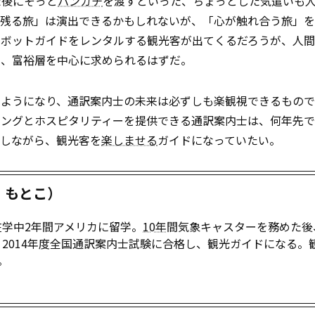
た後にそっと
ハンカチ
を渡すといった、ちょっとした気遣いも
に残る旅」は演出できるかもしれないが、「心が触れ合う旅」
ットガイドをレンタルする観光客が出てくるだろうが、人間のg
き続き、富裕層を中心に求められるはずだ。
るようになり、通訳案内士の未来は必ずしも楽観視できるもの
ィングとホスピタリティーを提供できる通訳案内士は、何年先
もしながら、観光客を
楽しませる
ガイドになっていたい。
・もとこ）
学中2年間アメリカに留学。
10年
間気象キャスターを務めた後
2014年度全国通訳案内士試験に合格し、観光ガイドになる。
。