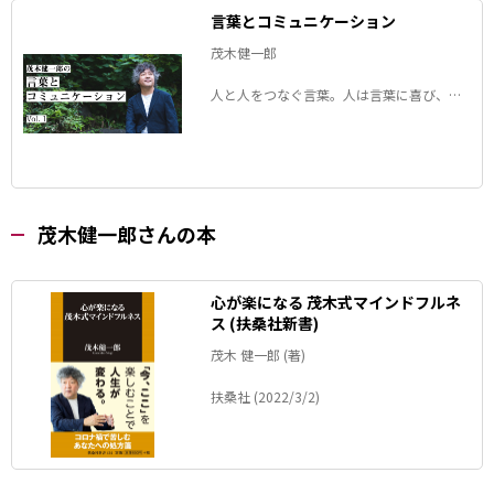
言葉とコミュニケーション
茂木健一郎
人と人をつなぐ言葉。人は言葉に喜び、ま
た悲しみもします。自分でつむぐ言葉の意
味をしっかりと理解し、世界とつながれる
ことに幸せを感じられる人になる方法を、
脳科学者・茂木健一郎さんと共に考えてみ
ませんか。
茂木健一郎さんの本
心が楽になる 茂木式マインドフルネ
ス (扶桑社新書)
茂木 健一郎 (著)
扶桑社 (2022/3/2)