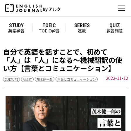
by アルク
STUDY
TOEIC
SERIES
QUIZ
英語学習
TOEIC学習
連載
練習問題
自分で英語を話すことで、初めて
「人」は「人」になる～機械翻訳の使
い方【言葉とコミュニケーション】
2022-11-12
CULTURE
AI＆IT
茂木健一郎
言葉とコミュニケーション