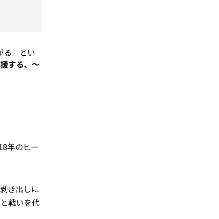
がる」とい
応援する、～
18年のヒー
を剥き出しに
みと戦いを代