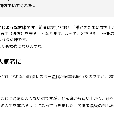
味方でいてくれた
。
 は同じような意味
です。前者は文字どおり「誰かのために立ち上
い背中（後方）を守る」となります。よって、どちらも
「～を
ような意味です。
まりも勉強になりますね。
人気者に
ほど注目されない脇役レスラー
時代
が何年も続いたのですが、20
ることは通常あまりないのですが、どん底から這い上がり、牙
分の人生を重ねるようになっていきました。労働者階級の苦し