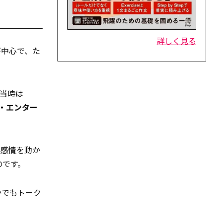
詳しく見る
が中心で、た
略、当時は
・エンター
。
の
感情
を動か
のです。
かでもトーク