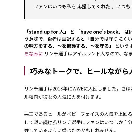
ファンはいつも私を
応援してくれた
。いつも
「stand up
for
人」 と 「have one’s back」
う意味で、後者は直訳すると「自分では守りにく
の味方をする、～を擁護する、～を守る」
という
ちなみに
リンチ選手はアイルランド人なので、な
巧みなトークで、ヒールながら
リンチ選手は2013年にWWEに入団しました。さ
ル転向が彼女の人気に火を付けます。
悪玉であるヒールがベビーフェイスの人気を上回
して戦い
続ける
リンチ選手にファンはいつしか自
弁しているように感じたのかもしれません。