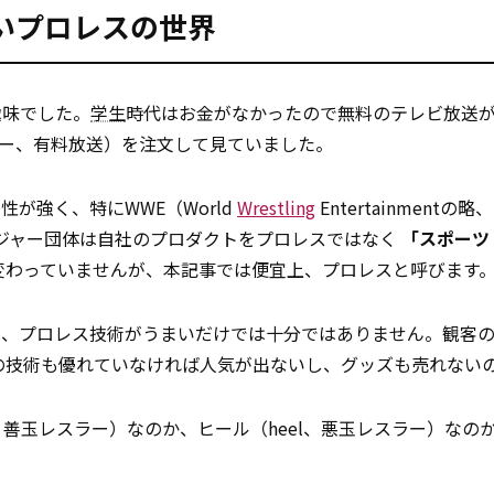
いプロレスの世界
趣味でした。
学生
時代はお金がなかったので無料のテレビ放送
ュー、有料放送）を注文して見ていました。
が強く、特にWWE（World
Wrestling
Entertainmentの
ジャー団体は自社のプロダクトをプロレスではなく
「スポーツ
変わっていませんが、本記事では便宜上、プロレスと呼びます
は、プロレス技術がうまいだけでは十分ではありません。観客
）の技術も優れていなければ人気が出ないし、グッズも売れない
ce、善玉レスラー）なのか、ヒール（heel、悪玉レスラー）なの