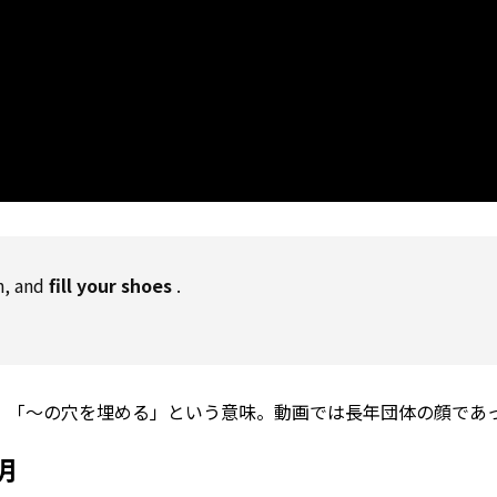
n, and
fill
your shoes
.
。
」「～の穴を埋める」という意味。動画では長年団体の顔であ
。
明