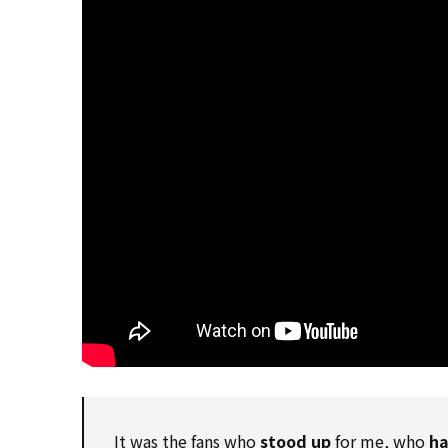
It was the fans who
stood up
for
me, who
ha