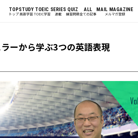
TOP
STUDY
TOEIC
SERIES
QUIZ
ALL
MAIL MAGAZINE
トップ
英語学習
TOEIC学習
連載
練習問題
全ての記事
メルマガ登録
レスラーから学ぶ3つの英語表現