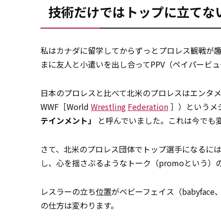
技術だけではトップに立てな
私はカナダに留学してからずっとプロレス観戦が
まに友人と小遣いを出し合ってPPV（ペイパービ
日本のプロレスと比べて北米のプロレスはエンタメ性
WWF［World
Wrestling
Federation
］）というメ
テインメント」
と呼んでいました。これは今でも
さて、北米のプロレス団体でトップ選手になるに
し、心を揺さぶるようなトーク（promoという
レスラーの立ち
位置
がベビーフェイス（babyfa
の仕方は変わります。