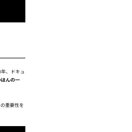
の年、ドキュ
のほんの一
との重要性を