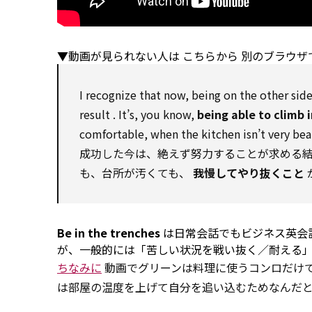
▼動画が見られない人は
こちらから
別のブラウザ
I
recognize
that now, being
on
the other
side
result
. It’s, you know,
being able
to
climb i
comfortable, when the kitchen isn’t very bea
成功した今は、絶えず努力することが求める
も、台所が汚くても、
我慢してやり抜くこと
Be in the trenches
は日常会話でもビジネス英会
が、一般的には「苦しい状況を戦い抜く／耐える
ちなみに
動画でグリーンは料理に使うコンロだけで
は部屋の温度を上げて自分を追い込むためなんだ