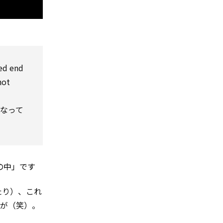
ed end
not
なって
の中」です
たり）、これ
すが（笑）。