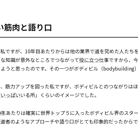
い筋肉と語り口
私ですが、10年目あたりからは他の業界で道を究めた人たち
うな知識が意外なところでつながって
役に立つ
仕事ですから、
と思ったのです。その一つがボディビル（bodybuilding
い、筋力アップを図った私ですが、ボディビルとのつながりは
が
いっぱい
いる所」くらいのイメージでした。
0年
あたりは確実に世界トップ５に入ったボディビル界のスター
求道者のようなアプローチや語り口がとても印象的だったからで