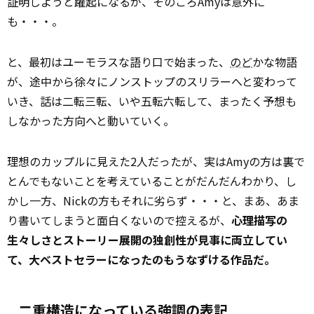
証明しようと躍起になるが、そのころAmyは意外に
も・・・。
と、最初はユーモラスな語り口で始まった、
のど
かな物語
が、途中から徐々にノンストップのスリラーへと変わって
いき、話は二転三転、いや五転六転して、まったく予想も
しなかった方向へと動いていく。
理想のカップルに見えた2人だったが、実はAmyの方は裏で
とんでもないことを考えていることがだんだんわかり、し
かし一方、Nickの方もそれに劣らず・・・と、まあ、あま
り書いてしまうと面白くないので控えるが、
心理描写の
生々しさとストーリー展開の独創性が見事に両立してい
て、大ベストセラーになったのもうなずける作品だ。
二重構造になっている強調の表記