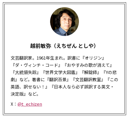
越前敏弥（えちぜん としや）
文芸翻訳家。1961年生まれ。訳書に『オリジン』
『ダ・ヴィンチ・コード』『おやすみの歌が消えて』
『
大統領
失踪』『世界文学大図鑑』『解錠師』『Yの悲
劇』など。著書に『翻訳百景』『文芸翻訳教室』『この
英語、訳せない！』『日本人なら必ず誤訳する英文・
決定版』など。
X：
@t_echizen