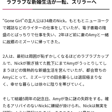
ラブラブな新婚生活が一転、スリラーへ
“Gone Girl”の主人公は34歳のNick。もともとニューヨーク
で雑誌などのライターの仕事をしていたが、電子書籍の隆
盛のとばっちりで仕事を失い、2年ほど前に妻のAmyと一緒
に
故郷
のミズーリに帰ってきた。
2人は、最初は周囲が恥ずかしくなるほどのラブラブカップ
ルで、Nickが脱ぎ捨てた
靴下
にまでAmyがうっとりしてし
まうほどの情熱的な新婚生活を営んでいたが、都会育ちの
Amyにとって、ミズーリでの田舎暮らしは退屈極まりな
く、幸せな暮らしは徐々に陰りを帯びていく。
そして結婚5周年の
記念日
、Amyが急に謎の失踪をする。確
たるアリバイのないNickに嫌疑が掛けられ、Nickは無実を