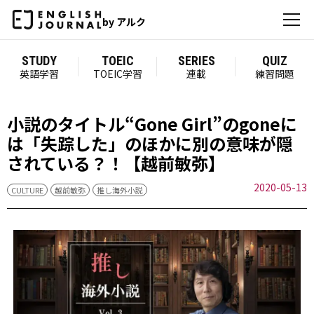
by アルク
STUDY
TOEIC
SERIES
QUIZ
英語学習
TOEIC学習
連載
練習問題
小説のタイトル“Gone Girl”のgoneに
は「失踪した」のほかに別の意味が隠
されている？！【越前敏弥】
2020-05-13
CULTURE
越前敏弥
推し海外小説