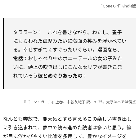
“Gone Girl” Kindle版
タララーン！ これを書きながら、わたし、養子
にもらわれた孤児みたいに満面の笑みを浮かべてい
る。幸せすぎてくすぐったいくらい。漫画なら、
電話でおしゃべり中のポニーテールの女の子みた
いに、頭上の吹き出しにこんなセリフが書きこま
れていそう――
彼とめぐりあったの
！
『ゴーン・ガール』上巻、中谷友紀子 訳、p. 25。太字は本では傍点
なんとも奔放で、能天気とすら言えるこの楽しい書き出し
に引き込まれて、夢中で読み進めた読者は多いと思う。絵
が目に浮かびやすい比喩を多用して、豊かなイメージを