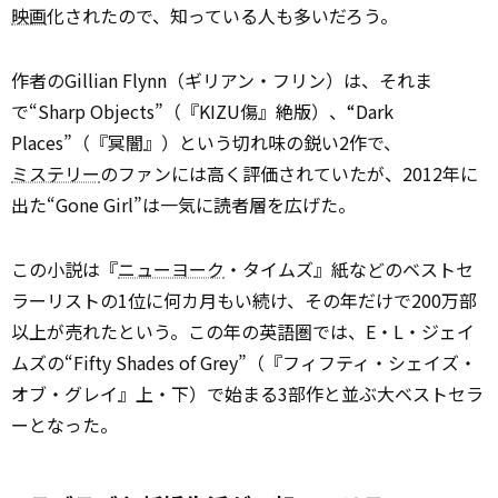
映画
化されたので、知っている人も多いだろう。
作者のGillian Flynn（ギリアン・フリン）は、それま
で“Sharp Objects”（『KIZU――傷――』絶版）、“Dark
Places”（『冥闇』）という切れ味の鋭い2作で、
ミステリー
のファンには高く評価されていたが、2012年に
出た“Gone Girl”は一気に読者層を広げた。
この小説は『
ニューヨーク
・タイムズ』紙などのベストセ
ラーリストの1位に何カ月もい続け、その年だけで200万部
以上が売れたという。この年の英語圏では、E・L・ジェイ
ムズの“Fifty Shades of Grey”（『フィフティ・シェイズ・
オブ・グレイ』上・下）で始まる3部作と並ぶ大ベストセラ
ーとなった。