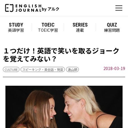
by アルク
STUDY
TOEIC
SERIES
QUIZ
英語学習
TOEIC学習
連載
練習問題
１つだけ！英語で笑いを取るジョーク
を覚えてみない？
2018-03-19
CULTURE
スピーキング・英会話・発音
遠山顕