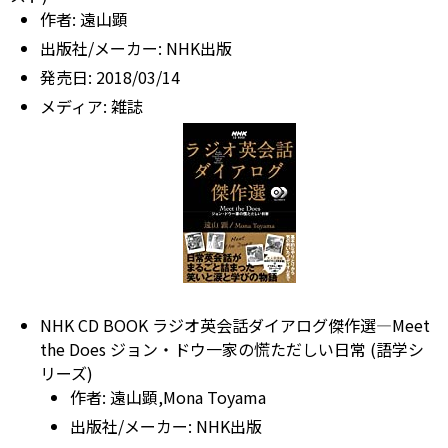
作者:
遠山顕
出版社/メーカー:
NHK出版
発売日:
2018/03/14
メディア:
雑誌
NHK CD BOOK ラジオ英会話ダイアログ傑作選―Meet
the Does ジョン・ドウ一家の慌ただしい日常 (語学シ
リーズ)
作者:
遠山顕,Mona Toyama
出版社/メーカー:
NHK出版