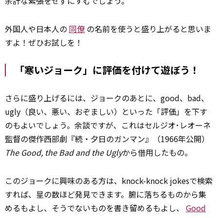
余計な緊張をせずにすむでしょう。
外国人や日本人の
同僚
の名前を使うと盛り上がると思いま
すよ！ぜひお試しを！
「寒いジョーク」に評価を付けて遊ぼう！
さらに盛り上げるには、ジョークのあとに、good、bad、
ugly（良い、悪い、おぞましい）といった「評価」を下す
のもよいでしょう。余談ですが、これはセルジオ･レオーネ
監督の傑作西部劇『続・夕日のガンマン』（1966年公開）
The Good, the Bad and the Ugly
から借用したもの。
このジョークに興味のある方は、knock-knock jokesで検索
すれば、星の数ほど発見できます。腑に落ちるものから集
めるもよし、そうでないものを書き留めるもよし、
Good