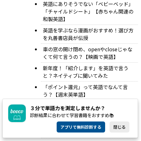
英語にありそうでない「ベビーベッド」
「チャイルドシート」【赤ちゃん関連の
和製英語】
英語を学ぶなら漫画がおすすめ！選び方
を丸善書店員が伝授
車の窓の開け閉め、openやcloseじゃな
くて何て言うの？【映画で英語】
新年度！「紹介します」を英語で言う
と？ネイティブに聞いてみた
「ポイント還元」って英語でなんて言
う？【週末英単語】
英語がパッと口から出てくる！スピーキ
３分で単語力を測定しませんか？
ングが上達する勉強法３種
診断結果に合わせて学習書籍をおすすめ📚
英語で「たぶん」をいつでも maybe と
アプリで無料診断する
閉じる
言っていませんか？