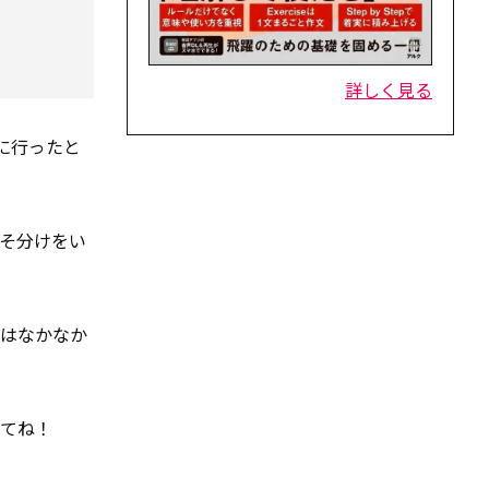
詳しく見る
に行ったと
そ分けをい
れはなかなか
してね！