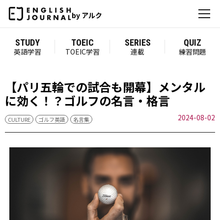
by アルク
STUDY
TOEIC
SERIES
QUIZ
英語学習
TOEIC学習
連載
練習問題
【パリ五輪での試合も開幕】メンタル
に効く！？ゴルフの名言・格言
2024-08-02
CULTURE
ゴルフ英語
名言集