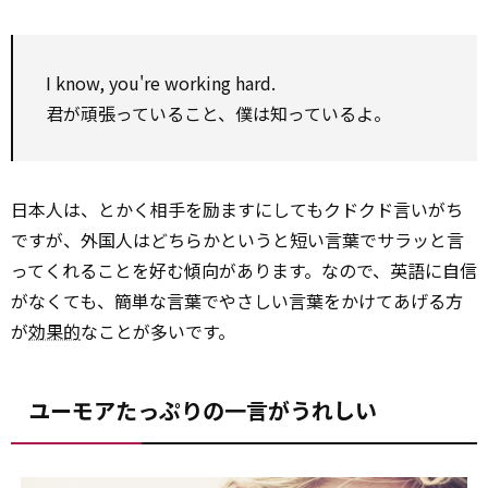
I know, you're working hard.
君が頑張っていること、僕は知っているよ。
日本人は、とかく相手を励ますにしてもクドクド言いがち
ですが、外国人はどちらかというと短い言葉でサラッと言
ってくれることを好む傾向があります。なので、英語に自信
がなくても、簡単な言葉でやさしい言葉をかけてあげる方
が
効果的
なことが多いです。
ユーモアたっぷりの一言がうれしい