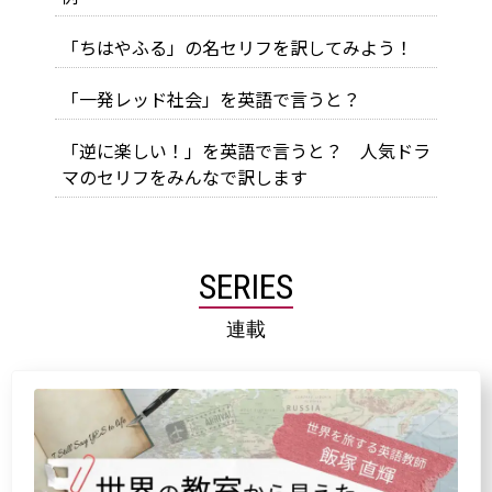
「ちはやふる」の名セリフを訳してみよう！
「一発レッド社会」を英語で言うと？
「逆に楽しい！」を英語で言うと？ 人気ドラ
マのセリフをみんなで訳します
SERIES
連載