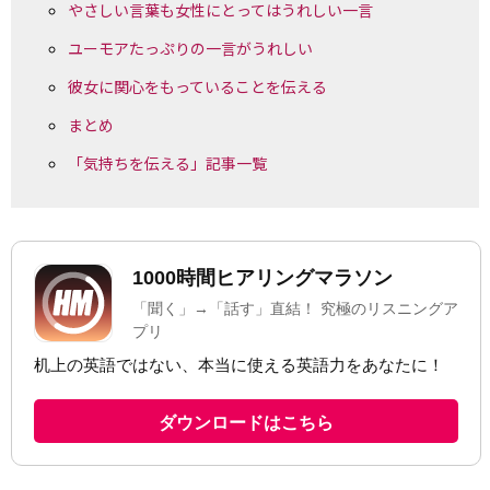
やさしい言葉も女性にとってはうれしい一言
ユーモアたっぷりの一言がうれしい
彼女に関心をもっていることを伝える
まとめ
「気持ちを伝える」記事一覧