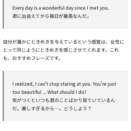
Every day is a wonderful day since I met you.
君に出会えてから毎日が最高なんだ。
自分が誰かにときめきを与えているという
感覚
は、女性に
とって同じようにときめきを感じさせてくれます。これ
も、おすすめフレーズです。
I realized, I can't stop staring at you. You're just
too beautiful ... What should I do?
気がつくといつも君のことばかり見ていているん
だ。美しすぎるから…。どうしよう？