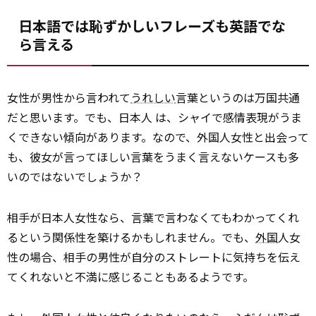
日本語では恥ずかしいフレーズも英語でな
ら言える
女性が男性から言われて
うれしい
言葉というのは万国共通
だと思います。でも、日本人 は、シャイで感情表現がうま
くできない傾向があります。なので、外国人女性と出会って
も、彼女が言ってほしい言葉をうまく言えないケースも多
いのではないでしょうか？
相手が日本人女性なら、言葉で言わなくてもわかってくれ
るという関係性を築けるかもしれません。でも、
外国
人女
性の場合、相手の男性が自分のストレートに気持ちを伝え
てくれないと不満に感じることもあるようです。