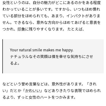
女性というのは、自分の魅力がどこにあるのかをある程度
わかっていることが多いです。ですから、いつもほめ慣れ
ている部分をほめられても、あまり、インパクトがありま
せん。できるなら、意外な方向からほめてあげると意表を
つかれ、
印象
に残りやすくなります。 たとえば、
Your natural smile makes me happy.
ナチュラルなその笑顔は僕を幸せな気持ちにさせ
るよ。
などという誉め言葉などは、意外性があります。「きれ
い」だとか「
かわいい
」などありきたりな表現でほめられ
るより、ずっと女性のハートをつかみます。