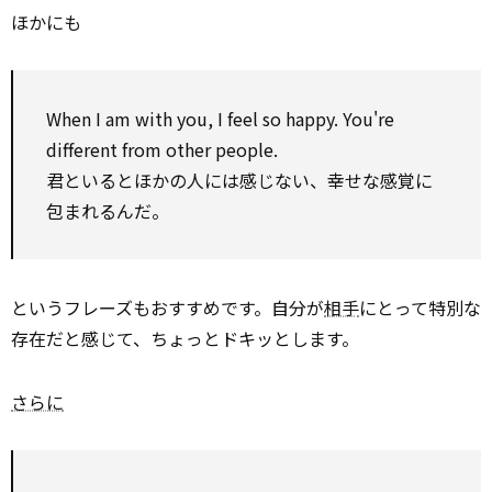
ほかにも
When I am with you, I feel so happy. You're
different from other people.
君といるとほかの人には感じない、幸せな感覚に
包まれるんだ。
というフレーズもおすすめです。自分が
相手
にとって特別な
存在だと感じて、ちょっとドキッとします。
さらに