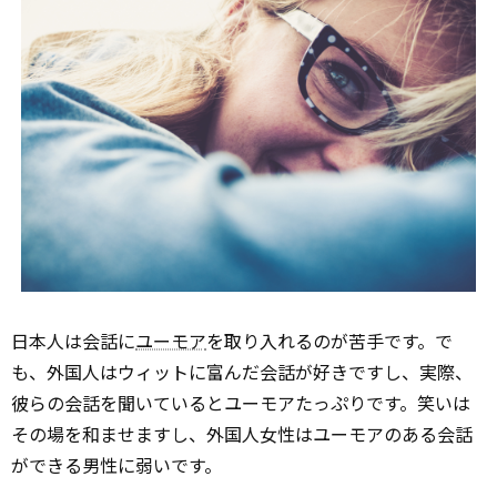
日本人は会話に
ユーモア
を取り入れるのが苦手です。で
も、外国人はウィットに富んだ会話が好きですし、実際、
彼らの会話を聞いているとユーモアたっぷりです。笑いは
その場を和ませますし、外国人女性はユーモアのある会話
ができる男性に弱いです。