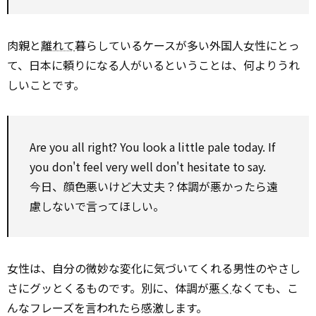
肉親と
離れて
暮らしているケースが多い外国人女性にとっ
て、日本に頼りになる人がいるということは、何よりうれ
しいことです。
Are you all right? You look a little pale today. If
you don't feel very well don't hesitate to say.
今日、顔色悪いけど大丈夫？体調が悪かったら遠
慮しないで言ってほしい。
女性は、自分の微妙な変化に気づいてくれる男性のやさし
さにグッとくるものです。別に、体調が
悪く
なくても、こ
んなフレーズを言われたら感激します。