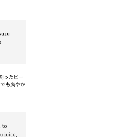
 yuzu
s
割ったビー
方でも爽やか
t
to
u juice,