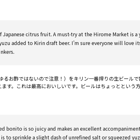
f Japanese citrus fruit. A must-try at the Hirome Market is a
yuzu added
to
Kirin
draft
beer. I’m sure everyone will love it
nkers.
わゆるお酢ではないので注意！）をキリン一番搾りの生ビールで
えます。これは最高においしいです。ビールはちょっとという
ted bonito is
so
juicy
and makes an excellent
accompanimen
 is
to
sprinkle
a slight dash of unrefined salt or squeezed yuz