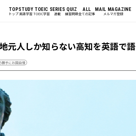
TOP
STUDY
TOEIC
SERIES
QUIZ
ALL
MAIL MAGAZINE
トップ
英語学習
TOEIC学習
連載
練習問題
全ての記事
メルマガ登録
地元人しか知らない高知を英語で語
の勝手にお国自慢