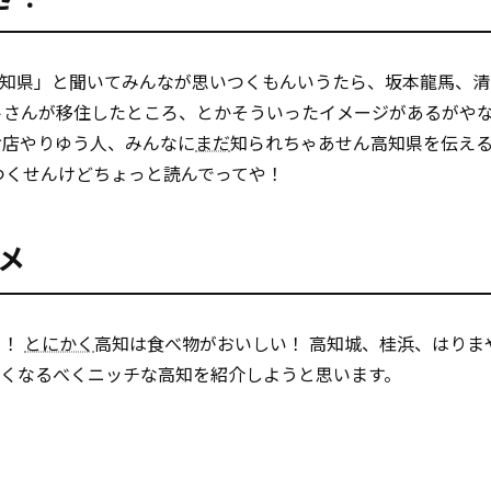
高知県」と聞いてみんなが思いつくもんいうたら、坂本龍馬、清
トさんが移住したところ、とかそういったイメージがあるがや
お店やりゆう人、みんなに
まだ
知られちゃあせん高知県を伝える
つくせんけどちょっと読んでってや！
メ
ら！
とにかく
高知は食べ物がおいしい！ 高知城、桂浜、はりま
くなるべくニッチな高知を紹介しようと思います。