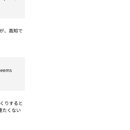
が、高知で
 seems
くりすると
重たくない