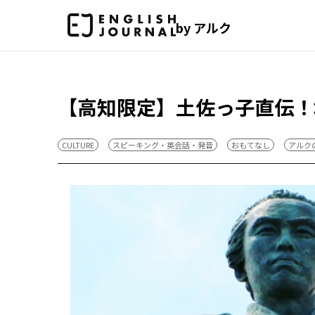
by アルク
【高知限定】土佐っ子直伝！
CULTURE
スピーキング・英会話・発音
おもてなし
アルク