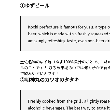
①ゆずビール
Kochi
prefecture
is famous
for
yuzu, a type o
beer,
which
is made
with
a
freshly
squeezed 
amazingly
refreshing
taste,
even
non-beer dri
土佐名物のゆず酢（ゆず100％果汁のことで、い
ルのことです！ ひろめ市場の中では何カ所かで買
で飲みやすいんです！
②明神丸のカツオのタタキ
Freshly
cooked from the
grill
, a lightly roas
alcoholic
beverages. The best way
to
taste it