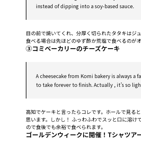
instead of
dipping into a soy-based sauce.
目の前で焼いてくれ、分厚く切られたタタキはジ
食べる場合は先ほどのゆず酢か荒塩で食べるのが
③コミベーカリーのチーズケーキ
A cheesecake from Komi bakery is always a f
to
take
forever
to
finish.
Actually
, it’s
so
ligh
高知でケーキと言ったらコレです。ホールで見る
思います。しかし！ ふっわふわでスッと口に溶け
ので食後でも余裕で食べられます。
ゴールデンウィークに開催！Tシャツア