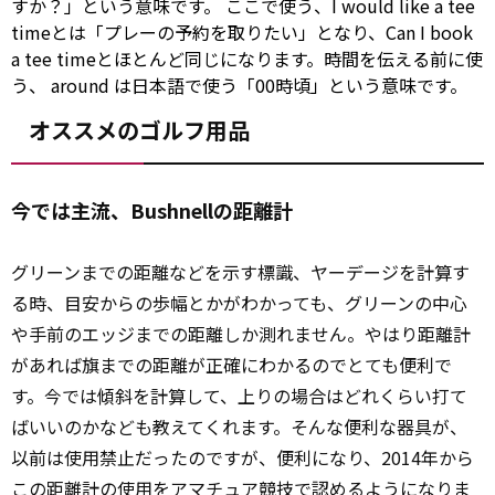
すか？」という意味です。 ここで使う、I
would
like a tee
timeとは「プレーの予約を取りたい」となり、Can I book
a tee timeとほとんど同じになります。時間を伝える前に使
う、
around
は日本語で使う「00時頃」という意味です。
オススメのゴルフ用品
今では主流、Bushnellの距離計
グリーンまでの距離などを示す標識、ヤーデージを計算す
る時、目安からの歩幅とかがわかっても、グリーンの中心
や手前のエッジまでの距離しか測れません。やはり距離計
があれば旗までの距離が正確にわかるのでとても便利で
す。今では傾斜を計算して、上りの場合はどれくらい打て
ばいいのかなども教えてくれます。そんな便利な器具が、
以前は使用禁止だったのですが、便利になり、2014年から
この距離計の使用を
アマチュア
競技で認めるようになりま