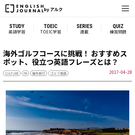
by アルク
STUDY
TOEIC
SERIES
QUIZ
英語学習
TOEIC学習
連載
練習問題
海外ゴルフコースに挑戦！ おすすめス
ポット、役立つ英語フレーズとは？
2017-04-28
CULTURE
PR
海外旅行
ゴルフ英語