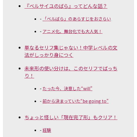
『ベルサイユのばら』ってどんな話？
「ベルばら」のあらすじをおさらい
アニメ化、舞台化でも大人気！
単なるセリフ集じゃない！中学レベルの文
法がしっかり身につく
未来形の使い分けは、このセリフでばっち
り！
たった今、決意した“will”
前から決まっていた“be going to”
ちょっと怪しい「現在完了形」もクリア！
経験