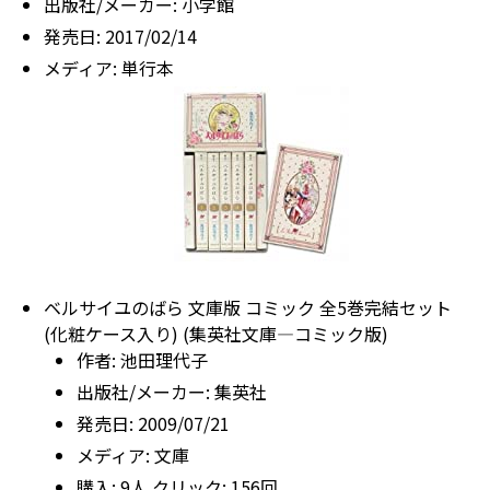
出版社/メーカー:
小学館
発売日:
2017/02/14
メディア:
単行本
ベルサイユのばら 文庫版 コミック 全5巻完結セット
(化粧ケース入り) (集英社文庫―コミック版)
作者:
池田理代子
出版社/メーカー:
集英社
発売日:
2009/07/21
メディア:
文庫
購入
: 9人
クリック
: 156回