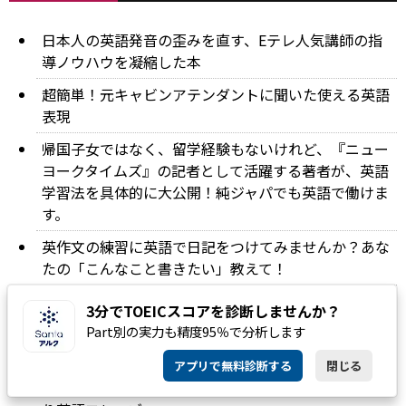
日本人の英語発音の歪みを直す、Eテレ人気講師の指
導ノウハウを凝縮した本
超簡単！元キャビンアテンダントに聞いた使える英語
表現
帰国子女ではなく、留学経験もないけれど、『ニュー
ヨークタイムズ』の記者として活躍する著者が、英語
学習法を具体的に大公開！純ジャパでも英語で働けま
す。
英作文の練習に英語で日記をつけてみませんか？あな
たの「こんなこと書きたい」教えて！
英語で「まだ〜していない」は何て言う？
3分でTOEICスコアを診断しませんか？
Part別の実力も精度95％で分析します
英語でさまざまなニュアンスの「微妙」「ありがと
う」の言い方は？人気記事を発表！
アプリで無料診断する
閉じる
今日から使いたい！自分や周囲を暖かくする、ほっこ