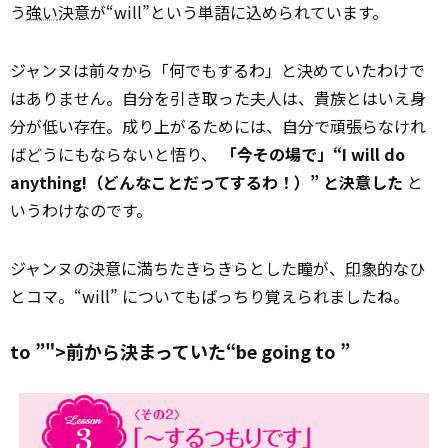
う
強い
決意が“will”という単語に込められています。
ジャンヌは前々から「何でもするわ」と決めていたわけで
はありません。自分を引き取った夫人は、貴族とはいえ身
分が低い存在。成り上がるためには、自分で頑張らなけれ
ばどうにもならないと悟り、
「今その場で」“I will do
anything!（どんなことだってするわ！）” と決意した
と
いうわけなのです。
ジャンヌの決意に満ちたきらきらとした瞳が、
印象
的なひ
とコマ。“will” についてもばっちり覚えられましたね。
to ”">前から決まっていた“be going
to
”