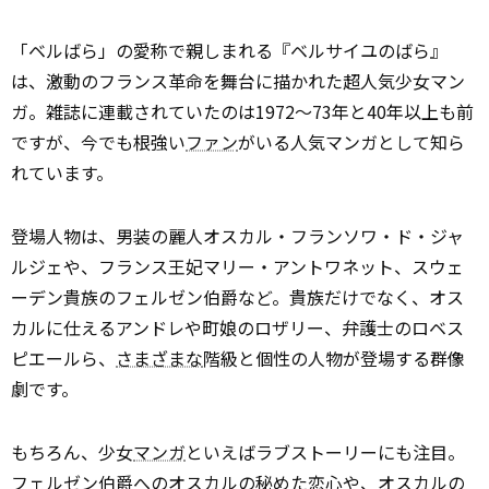
「ベルばら」の愛称で親しまれる『ベルサイユのばら』
は、激動のフランス革命を舞台に描かれた超人気少女マン
ガ。雑誌に連載されていたのは1972～73年と40年以上も前
ですが、今でも根強い
ファン
がいる人気マンガとして知ら
れています。
登場人物は、男装の麗人オスカル・フランソワ・ド・ジャ
ルジェや、フランス王妃マリー・アントワネット、スウェ
ーデン貴族のフェルゼン伯爵など。貴族だけでなく、オス
カルに仕えるアンドレや町娘のロザリー、弁護士のロベス
ピエールら、
さまざまな
階級と個性の人物が登場する群像
劇です。
もちろん、少女
マンガ
といえばラブストーリーにも注目。
フェルゼン伯爵へのオスカルの秘めた恋心や、オスカルの