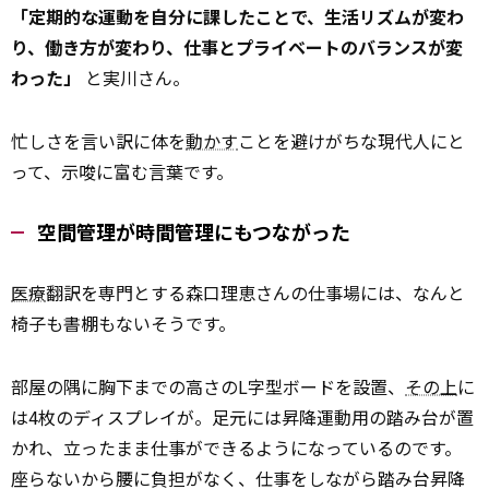
「定期的な運動を自分に課したことで、生活リズムが変わ
り、働き方が変わり、仕事とプライベートのバランスが変
わった」
と実川さん。
忙しさを言い訳に体を
動かす
ことを避けがちな現代人にと
って、示唆に富む言葉です。
空間管理が時間管理にもつながった
医療
翻訳を専門とする森口理恵さんの仕事場には、なんと
椅子も書棚もないそうです。
部屋の隅に胸下までの高さのL字型ボードを設置、
その上
に
は4枚のディスプレイが。足元には昇降運動用の踏み台が置
かれ、立ったまま仕事ができるようになっているのです。
座らないから腰に負担がなく、仕事をしながら踏み台昇降