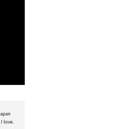
apan
I love.