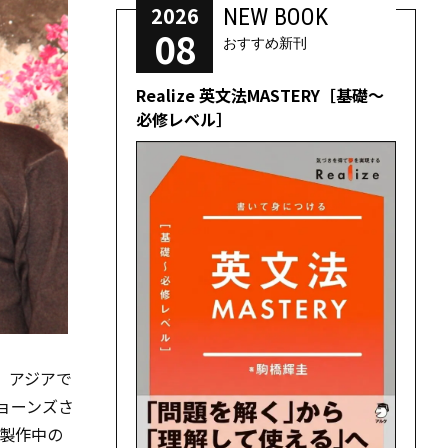
2026
NEW BOOK
08
おすすめ新刊
Realize 英文法MASTERY［基礎～
必修レベル］
。アジアで
ョーンズさ
製作中の