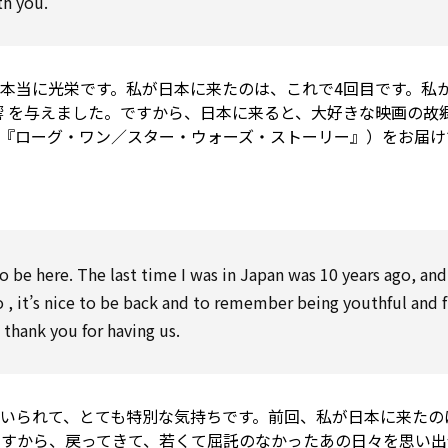
th
you.
本当に光栄です。私が日本に来たのは、これで4回目です。私
響
を与えました。ですから、日本に来ると、大好きな映画の故
（『ローグ・ワン／スター・ウォーズ・ストーリー』）をお届け
o be
here. The last time I was in Japan was 10 years ago, and
o
, it’s nice
to be
back and
to
remember being youthful and fu
,
thank you for
having us.
いられて、とても特別な気持ちです。前回、私が日本に来たのは
ですから、戻ってきて、若くて屈託のなかったあの日々を思い出