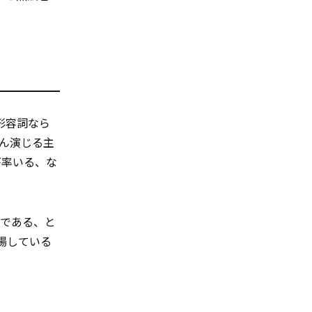
形容詞なら
ん演じる主
が率いる、な
画である、と
場している