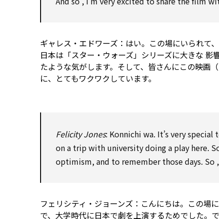
And
so
, I’m very excited
to
share
the film
wi
ギャレス・エドワーズ：はい。この場にいられて、
日本は「スター・ウォーズ」シリーズに大きな
影
たような気がします。そして、皆さんにこの映画
に、とてもワクワクしています。
Felicity Jones
: Konnichi wa. It’s very special
t
on
a trip
with
university doing a play here.
S
optimism, and
to
remember those days.
So
フェリシティ・ジョーンズ：こんにちは。この場に
で、大学時代に日本で劇を上演するためでした。