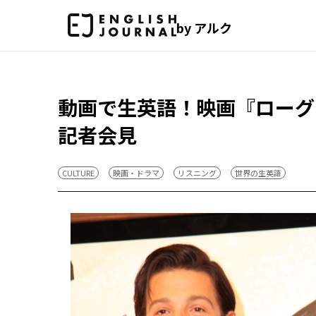
by アルク
動画で生英語！映画『ローグ
記者会見
CULTURE
映画・ドラマ
リスニング
世界の生英語