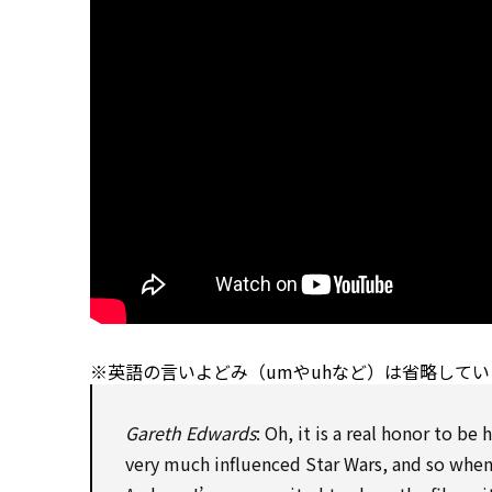
※英語の言いよどみ（umやuhなど）は省略してい
Gareth Edwards
: Oh, it is a real honor
to be
h
very much influenced Star Wars, and
so
when 