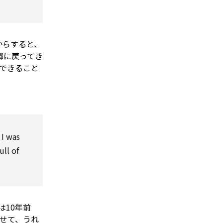
からすると、
郷に戻ってき
できること
 I was
ll of
10年前
せて、うれ