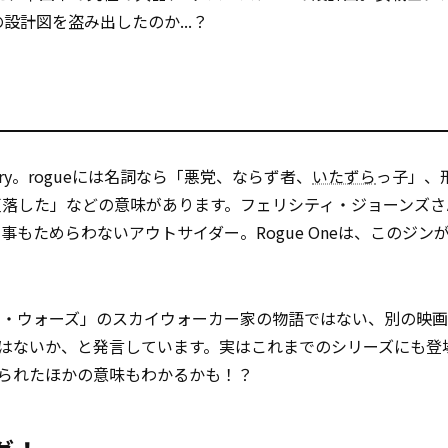
設計図を盗み出したのか...？
s Story。rogueには名詞なら「悪党、ならず者、
いたずら
っ子」、
堕落した」などの意味があります。フェリシティ・ジョーンズさ
もためらわないアウトサイダー。Rogue Oneは、このジン
ー・ウォーズ」のスカイウォーカー家の物語ではない、別の映
のではないか、と発言しています。実はこれまでのシリーズにも登
められたほかの意味もわかるかも！？