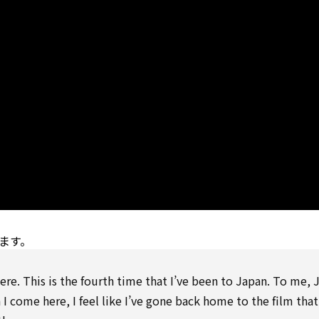
ます。
ere. This is the fourth time that I’ve been
to
Japan.
To
me, J
I come here, I feel like I’ve gone back home
to
the film that 