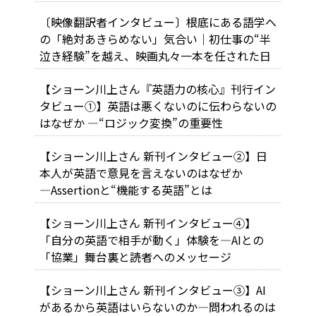
〔映像翻訳者インタビュー〕根底にある語学へ
の「絶対あきらめない」気合い｜初仕事の“半
泣き経験”を越え、映画丸々一本を任された日
【ショーン川上さん『英語力の核心』刊行イン
タビュー①】英語は悪くないのに伝わらないの
はなぜか ―“ロジック変換”の重要性
【ショーン川上さん 新刊インタビュー②】日
本人が英語で意見を言えないのはなぜか
―Assertionと“機能する英語”とは
【ショーン川上さん 新刊インタビュー④】
「自分の英語で相手が動く」体験を―AIとの
「協業」舞台裏と読者へのメッセージ
【ショーン川上さん 新刊インタビュー③】AI
があるから英語はいらないのか―問われるのは