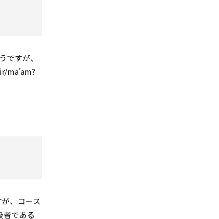
のようですが、
/ma’am?
ますが、コース
級者である