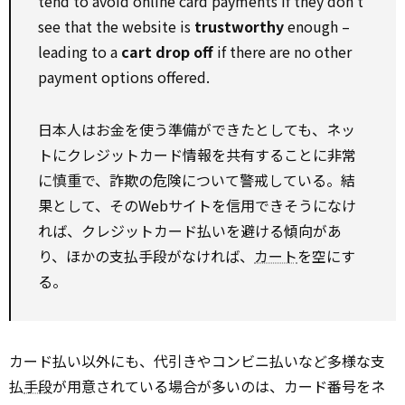
tend to avoid online card payments if they don’t
see that the website is
trustworthy
enough –
leading to a
cart drop off
if there are no other
payment options offered.
日本人はお金を使う準備ができたとしても、ネッ
トにクレジットカード情報を共有することに非常
に慎重で、詐欺の危険について警戒している。結
果として、そのWebサイトを信用できそうになけ
れば、クレジットカード払いを避ける傾向があ
り、ほかの支払手段がなければ、
カート
を空にす
る。
カード払い以外にも、代引きやコンビニ払いなど多様な支
払
手段
が用意されている場合が多いのは、カード番号をネ