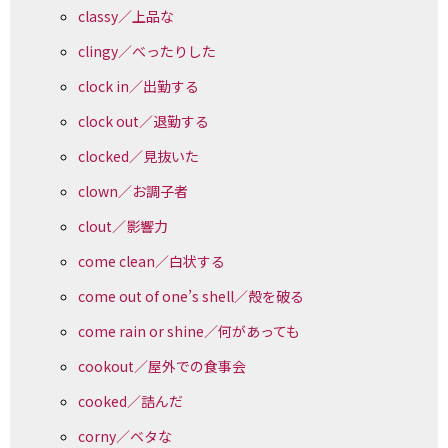
classy／上品な
clingy／べったりした
clock in／出勤する
clock out／退勤する
clocked／見抜いた
clown／お調子者
clout／影響力
come clean／白状する
come out of one’s shell／殻を破る
come rain or shine／何があっても
cookout／屋外での食事会
cooked／詰んだ
corny／ベタな