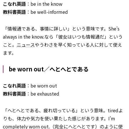
こなれ英語
：be in the know
教科書英語
：be well-informed
「情報通である、事情に詳しい」という意味です。She’s
always in the know.なら「彼女はいつも情報通だ」という
こと。
ニュース
やうわさを早く知っている人に対して使え
ます。
be worn out／へとへとである
こなれ英語
：be worn out
教科書英語
：be exhausted
「へとへとである、疲れ切っている」という意味。tiredよ
りも、体
力
や気力を使い果たした感じがあります。I’m
completely worn out.（完全にへとへとです）のように使