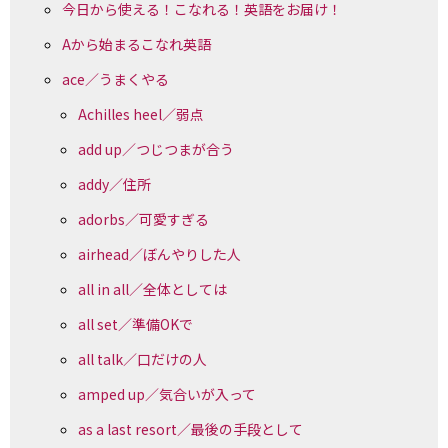
今日から使える！こなれる！英語をお届け！
Aから始まるこなれ英語
ace／うまくやる
Achilles heel／弱点
add up／つじつまが合う
addy／住所
adorbs／可愛すぎる
airhead／ぼんやりした人
all in all／全体としては
all set／準備OKで
all talk／口だけの人
amped up／気合いが入って
as a last resort／最後の手段として