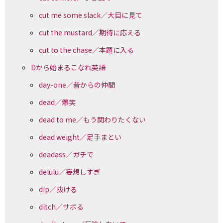
cut me some slack／大目に見て
cut the mustard／期待に応える
cut to the chase／本題に入る
Dから始まるこなれ英語
day-one／昔からの仲間
dead／爆笑
dead to me／もう関わりたくない
dead weight／足手まとい
deadass／ガチで
delulu／妄想しすぎ
dip／抜ける
ditch／サボる