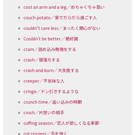
cost an arm and a leg／めちゃくちゃ高い
couch potato／家でだらだら過ごす人
couldn’t care less／まったく関心がない
Couldn’t be better.／絶好調
cram／詰め込み勉強をする
crash／寝落ちする
crash and burn／大失敗する
creeper／不気味な人
cringe／ドン引きするような
crunch time／追い込みの時期
crush／片想いの相手
cuffing season／恋人が欲しくなる季節
cut corners／手を抜く