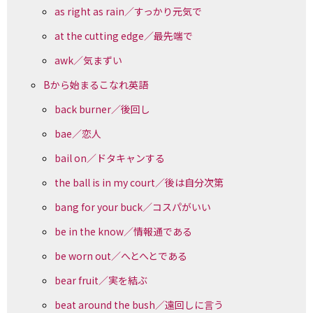
as right as rain／すっかり元気で
at the cutting edge／最先端で
awk／気まずい
Bから始まるこなれ英語
back burner／後回し
bae／恋人
bail on／ドタキャンする
the ball is in my court／後は自分次第
bang for your buck／コスパがいい
be in the know／情報通である
be worn out／へとへとである
bear fruit／実を結ぶ
beat around the bush／遠回しに言う