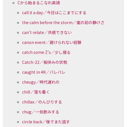
Cから始まるこなれ英語
call it a day／今日はここまでにする
the calm before the storm／嵐の前の静けさ
can’t relate／共感できない
canon event／避けられない経験
catch some Z’s／少し寝る
Catch-22／板挟みの状態
caught in 4K／バレバレ
cheugy／時代遅れの
chill／落ち着く
chillax／のんびりする
chug／一気飲みする
circle back／後でまた話す