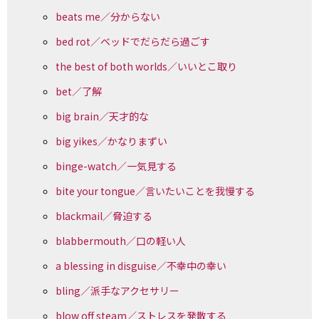
beats me／分からない
bed rot／ベッドでだらだら過ごす
the best of both worlds／いいとこ取り
bet／了解
big brain／天才的な
big yikes／かなりまずい
binge-watch／一気見する
bite your tongue／言いたいことを我慢する
blackmail／脅迫する
blabbermouth／口の軽い人
a blessing in disguise／不幸中の幸い
bling／派手なアクセサリー
blow off steam／ストレスを発散する