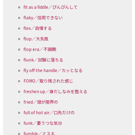
fit as a fiddle／ぴんぴんして
flaky／信用できない
flex／自慢する
flop／大失敗
flop era／不調期
flunk／試験に落ちる
fly off the handle／カッとなる
FOMO／取り残された感じ
freshen up／身だしなみを整える
fried／頭が限界の
full of hot air／口先だけの
funk／憂うつな気分
fumble／ミスる