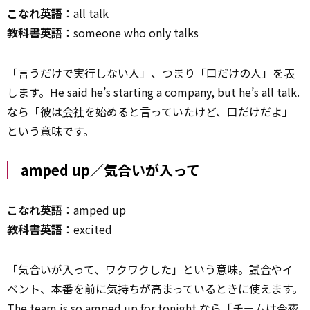
こなれ英語
：all talk
教科書英語
：someone who only talks
「言うだけで実行しない人」、つまり「口だけの人」を表
します。He said he’s starting a company, but he’s all talk.
なら「彼は
会社
を始めると言っていたけど、口だけだよ」
という意味です。
amped up／気合いが入って
こなれ英語
：amped up
教科書英語
：excited
「気合いが入って、ワクワクした」という意味。
試合
やイ
ベント、本番を前に気持ちが高まっているときに使えます。
The team is so amped up for tonight.なら「チームは今夜