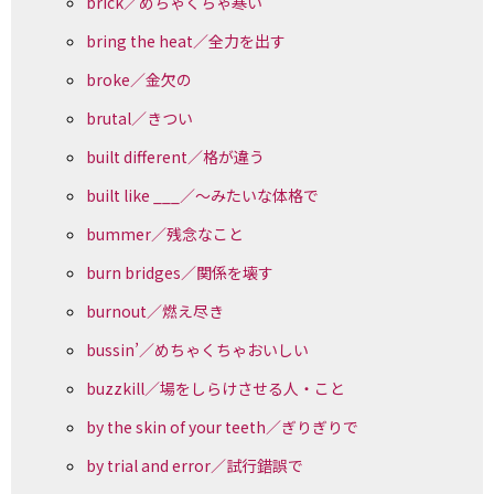
brick／めちゃくちゃ寒い
bring the heat／全力を出す
broke／金欠の
brutal／きつい
built different／格が違う
built like ___／〜みたいな体格で
bummer／残念なこと
burn bridges／関係を壊す
burnout／燃え尽き
bussin’／めちゃくちゃおいしい
buzzkill／場をしらけさせる人・こと
by the skin of your teeth／ぎりぎりで
by trial and error／試行錯誤で