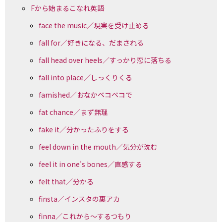
Fから始まるこなれ英語
face the music／現実を受け止める
fall for／好きになる、だまされる
fall head over heels／すっかり恋に落ちる
fall into place／しっくりくる
famished／おなかペコペコで
fat chance／まず無理
fake it／分かったふりをする
feel down in the mouth／気分が沈む
feel it in one’s bones／直感する
felt that／分かる
finsta／インスタの裏アカ
finna／これから〜するつもり