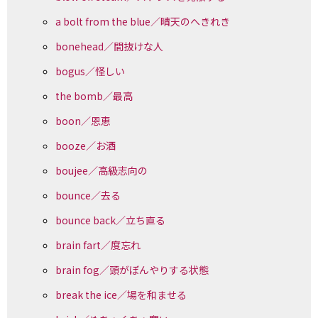
a bolt from the blue／晴天のへきれき
bonehead／間抜けな人
bogus／怪しい
the bomb／最高
boon／恩恵
booze／お酒
boujee／高級志向の
bounce／去る
bounce back／立ち直る
brain fart／度忘れ
brain fog／頭がぼんやりする状態
break the ice／場を和ませる