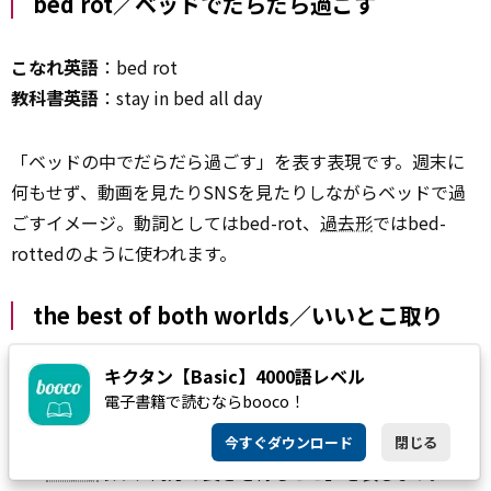
bed rot／ベッドでだらだら過ごす
こなれ英語
：bed rot
教科書英語
：stay in bed all day
「ベッドの中でだらだら過ごす」を表す表現です。週末に
何もせず、動画を見たりSNSを見たりしながらベッドで過
ごすイメージ。動詞としてはbed-rot、
過去形
ではbed-
rottedのように使われます。
the best of both worlds／いいとこ取り
キクタン【Basic】4000語レベル
こなれ英語
：the best of both worlds
電子書籍で読むならbooco！
教科書英語
：the advantages of both
今すぐダウンロード
閉じる
「い
いとこ
取り、両方の良さを得ること」を表します。