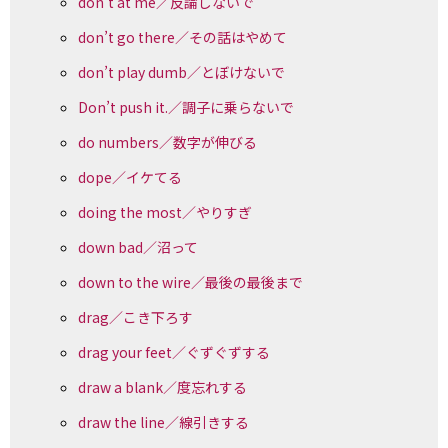
don’t at me／反論しないで
don’t go there／その話はやめて
don’t play dumb／とぼけないで
Don’t push it.／調子に乗らないで
do numbers／数字が伸びる
dope／イケてる
doing the most／やりすぎ
down bad／沼って
down to the wire／最後の最後まで
drag／こき下ろす
drag your feet／ぐずぐずする
draw a blank／度忘れする
draw the line／線引きする